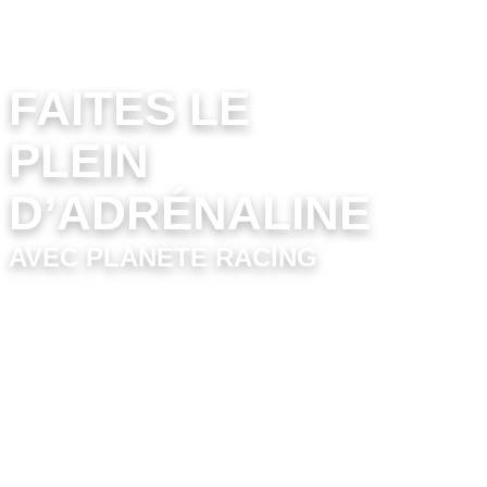
Activités à Sensations en vendée
FAITES LE
PLEIN
D’ADRÉNALINE
AVEC PLANÈTE RACING
Amateurs de sensation forte, venez piloter un Jet Ski
avec ou sans permis sur un circuit de type
compétition de 1700 m où vous trouverez les plaisirs
des virages, de la glisse et des grosses accélérations.
Naviguez sur des Jet Ski de plaisance pour un usage
duo, familial ou sur des machines plus sportives.
Après avoir reçu un briefing de sécurité et avoir été
équipé, le moniteur vous ouvre le circuit sur le 1er
tour et…. à vous de jouer !