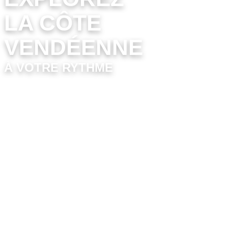
LA CÔTE
VENDÉENNE
À VOTRE RYTHME
Si vous souhaitez découvrir la Vendée sous
un autre angle, la
location de bateau
est
une option idéale pour explorer la côte et
ses magnifiques paysages marins. Que
vous soyez à la recherche d’une balade
tranquille en famille ou d’une aventure plus
sportive entre amis, de nombreuses
entreprises locales proposent des
bateaux
à moteur
, des
semi-rigides
, ou même des
bateaux sans permis
pour une sortie libre.
Avec la location, vous avez la liberté de
naviguer à votre rythme, d’atteindre des
criques cachées et de profiter pleinement
de la beauté des plages vendéennes.