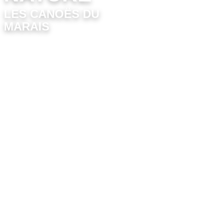
LES CANOËS DU
MARAIS
Au départ de Givrand, partez
en
famille ou entre amis
à la
découverte de Saint Gilles Croix-
de-Vie en canoë, kayak, paddle ou
pédalo. Vous naviguerez sur la
rivière du Jaunay, une rivière
calme, sans courant, sans danger et
accessible à tous !
Après avoir traversé les marais et la
forêt, vous longerez les dunes et
arriverez au cœur de la
station
balnéaire
. Vous pourrez faire une
escale à Saint Gilles Croix-de-Vie
et découvrir son port de pêche et de
plaisance, ses plages et ses
nombreuses animations.
Pour les aventuriers, nous
proposons des
parcours