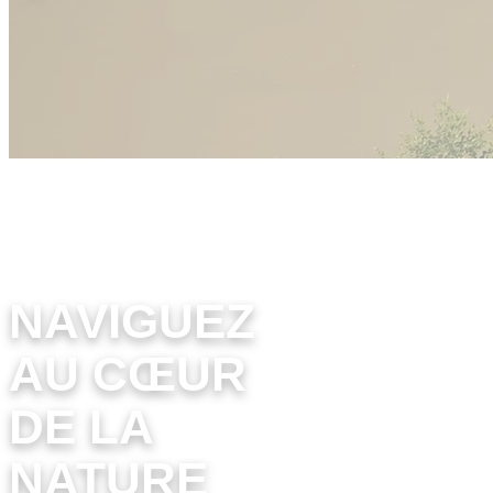
notre activité
nautique coup de
coeur !
NAVIGUEZ
AU CŒUR
DE LA
NATURE