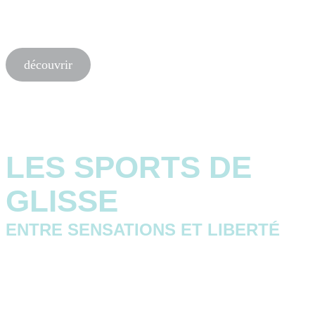
Enfourchez la Banana Rocket pour une chevauchée
fantastique ! Départ à partir de 4 personnes et
jusqu’à 10 en même temps.
découvrir
LES SPORTS DE
GLISSE
ENTRE SENSATIONS ET LIBERTÉ