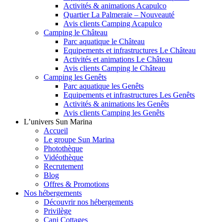
Activités & animations Acapulco
Quartier La Palmeraie – Nouveauté
Avis clients Camping Acapulco
Camping le Château
Parc aquatique le Château
Equipements et infrastructures Le Château
Activités et animations Le Château
Avis clients Camping le Château
Camping les Genêts
Parc aquatique les Genêts
Equipements et infrastructures Les Genêts
Activités & animations les Genêts
Avis clients Camping les Genêts
L’univers Sun Marina
Accueil
Le groupe Sun Marina
Photothèque
Vidéothèque
Recrutement
Blog
Offres & Promotions
Nos hébergements
Découvrir nos hébergements
Privilège
Cani Cottages