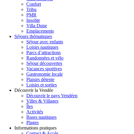
Confort
Tribu
PMR
Insolite
Villa Dune
Emplacements
Séjours thématiques
Séjour avec enfants
Loisirs nautiques
Parcs d’attractions
Randonnées et vélo
Séjour découvertes
Vacances sportives
Gastronomie locale
Plaisirs détente
Loisirs et sorties
Découvrir la Vendée
Découvrir le pays Vendéen
Villes & Villages
Îles
Activités
Bases nautiques
Plages
Informations pratiques
Contact & Accès