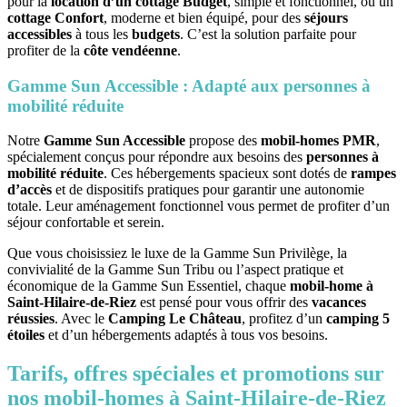
pour la
location d’un cottage Budget
, simple et fonctionnel, ou un
cottage Confort
, moderne et bien équipé, pour des
séjours
accessibles
à tous les
budgets
. C’est la solution parfaite pour
profiter de la
côte vendéenne
.
Gamme Sun Accessible : Adapté aux personnes à
mobilité réduite
Notre
Gamme Sun Accessible
propose des
mobil-homes PMR
,
spécialement conçus pour répondre aux besoins des
personnes à
mobilité réduite
. Ces hébergements spacieux sont dotés de
rampes
d’accès
et de dispositifs pratiques pour garantir une autonomie
totale. Leur aménagement fonctionnel vous permet de profiter d’un
séjour confortable et serein.
Que vous choisissiez le luxe de la Gamme Sun Privilège, la
convivialité de la Gamme Sun Tribu ou l’aspect pratique et
économique de la Gamme Sun Essentiel, chaque
mobil-home à
Saint-Hilaire-de-Riez
est pensé pour vous offrir des
vacances
réussies
. Avec le
Camping Le Château
, profitez d’un
camping 5
étoiles
et d’un hébergements adaptés à tous vos besoins.
Tarifs, offres spéciales et promotions sur
nos mobil-homes à Saint-Hilaire-de-Riez