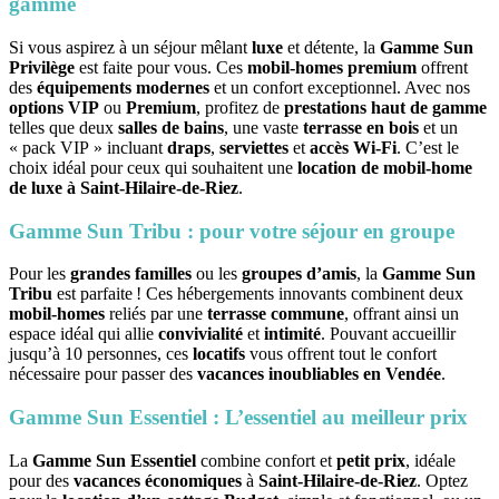
gamme
Si vous aspirez à un séjour mêlant
luxe
et détente, la
Gamme Sun
Privilège
est faite pour vous. Ces
mobil-homes premium
offrent
des
équipements modernes
et un confort exceptionnel. Avec nos
options VIP
ou
Premium
, profitez de
prestations haut de gamme
telles que deux
salles de bains
, une vaste
terrasse en bois
et un
« pack VIP » incluant
draps
,
serviettes
et
accès Wi-Fi
. C’est le
choix idéal pour ceux qui souhaitent une
location de mobil-home
de luxe à Saint-Hilaire-de-Riez
.
Gamme Sun Tribu : pour votre séjour en groupe
Pour les
grandes familles
ou les
groupes d’amis
, la
Gamme Sun
Tribu
est parfaite ! Ces hébergements innovants combinent deux
mobil-homes
reliés par une
terrasse commune
, offrant ainsi un
espace idéal qui allie
convivialité
et
intimité
. Pouvant accueillir
jusqu’à 10 personnes, ces
locatifs
vous offrent tout le confort
nécessaire pour passer des
vacances inoubliables en Vendée
.
Gamme Sun Essentiel : L’essentiel au meilleur prix
La
Gamme Sun Essentiel
combine confort et
petit prix
, idéale
pour des
vacances économiques
à
Saint-Hilaire-de-Riez
. Optez