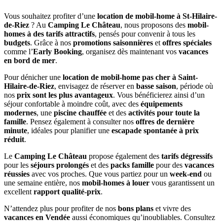
Vous souhaitez profiter d’une
location de mobil-home à St-Hilaire-
de-Riez
? Au
Camping Le Château
, nous proposons des
mobil-
homes à des tarifs attractifs
, pensés pour convenir à tous les
budgets
. Grâce à nos
promotions saisonnières
et
offres spéciales
comme l’
Early Booking
, organisez dès maintenant vos
vacances
en bord de mer
.
Pour dénicher une
location de mobil-home pas cher à Saint-
Hilaire-de-Riez
, envisagez de réserver en
basse saison
, période où
nos
prix sont les plus avantageux
. Vous bénéficierez ainsi d’un
séjour confortable à moindre coût, avec des
équipements
modernes
, une
piscine chauffée
et des
activités pour toute la
famille
. Pensez également à consulter nos
offres de dernière
minute
, idéales pour planifier une
escapade spontanée à prix
réduit
.
Le
Camping Le Château
propose également des
tarifs dégressifs
pour les
séjours prolongés
et des
packs famille
pour des
vacances
réussies
avec vos proches. Que vous partiez pour un
week-end
ou
une semaine entière, nos
mobil-homes à louer
vous garantissent un
excellent
rapport qualité-prix
.
N’attendez plus pour profiter de nos
bons plans
et vivre des
vacances en Vendée
aussi économiques qu’inoubliables. Consultez