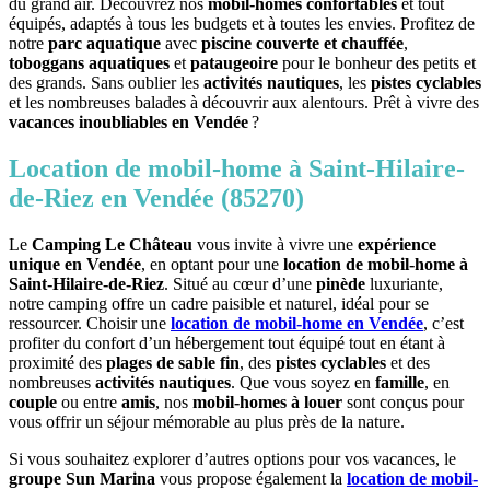
du grand air. Découvrez nos
mobil-homes confortables
et tout
équipés, adaptés à tous les budgets et à toutes les envies. Profitez de
notre
parc aquatique
avec
piscine couverte et chauffée
,
toboggans aquatiques
et
pataugeoire
pour le bonheur des petits et
des grands. Sans oublier les
activités nautiques
, les
pistes cyclables
et les nombreuses balades à découvrir aux alentours. Prêt à vivre des
vacances inoubliables en Vendée
?
Location de mobil-home à Saint-Hilaire-
de-Riez en Vendée (85270)
Le
Camping Le Château
vous invite à vivre une
expérience
unique en Vendée
, en optant pour une
location de mobil-home à
Saint-Hilaire-de-Riez
. Situé au cœur d’une
pinède
luxuriante,
notre camping offre un cadre paisible et naturel, idéal pour se
ressourcer. Choisir une
location de mobil-home en Vendée
, c’est
profiter du confort d’un hébergement tout équipé tout en étant à
proximité des
plages de sable fin
, des
pistes cyclables
et des
nombreuses
activités nautiques
. Que vous soyez en
famille
, en
couple
ou entre
amis
, nos
mobil-homes à louer
sont conçus pour
vous offrir un séjour mémorable au plus près de la nature.
Si vous souhaitez explorer d’autres options pour vos vacances, le
groupe Sun Marina
vous propose également la
location de mobil-