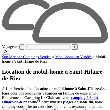
Voyageurs
-
+
Sun Marina : Campings Vendée
»
Mobil-home en Vendée
»
Mobil-
home à Saint-Hilaire-de-Riez
Location de mobil-home à Saint-Hilaire-
de-Riez
À la recherche d’une
location de mobil-home à Saint-Hilaire-de-
Riez
pour vos prochaines
vacances en famille
ou entre amis ?
Bienvenue au
Camping Le Château
, votre
camping à Saint-
Hilaire-de-Riez
! Situé à deux min des
plages de sable fin
, notre
camping vous offre un cadre idéal pour vous ressourcer et profiter