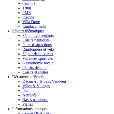
Confort
Tribu
PMR
Insolite
Villa Dune
Emplacements
Séjours thématiques
Séjour avec enfants
Loisirs nautiques
Parcs d’attractions
Randonnées et vélo
Séjour découvertes
Vacances sportives
Gastronomie locale
Plaisirs détente
Loisirs et sorties
Découvrir la Vendée
Découvrir le pays Vendéen
Villes & Villages
Îles
Activités
Bases nautiques
Plages
Informations pratiques
Contact & Accès