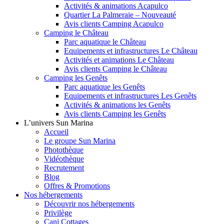
Activités & animations Acapulco
Quartier La Palmeraie – Nouveauté
Avis clients Camping Acapulco
Camping le Château
Parc aquatique le Château
Equipements et infrastructures Le Château
Activités et animations Le Château
Avis clients Camping le Château
Camping les Genêts
Parc aquatique les Genêts
Equipements et infrastructures Les Genêts
Activités & animations les Genêts
Avis clients Camping les Genêts
L’univers Sun Marina
Accueil
Le groupe Sun Marina
Photothèque
Vidéothèque
Recrutement
Blog
Offres & Promotions
Nos hébergements
Découvrir nos hébergements
Privilège
Cani Cottages