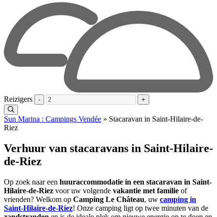
Reizigers
-
+
Sun Marina : Campings Vendée
»
Stacaravan in Saint-Hilaire-de-
Riez
Verhuur van stacaravans in Saint-Hilaire-
de-Riez
Op zoek naar een
huuraccommodatie in een stacaravan in Saint-
Hilaire-de-Riez
voor uw volgende
vakantie met familie
of
vrienden? Welkom op
Camping Le Château
, uw
camping in
Saint-Hilaire-de-Riez
! Onze camping ligt op twee minuten van de
zandstranden
en is de ideale plek om nieuwe energie op te doen en