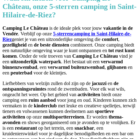
Château, onze 5-sterren camping in Saint-
Hilaire-de-Riez?
Camping Le Château
is de ideale plek voor jouw
vakantie in de
Vendée
. Verblijf op onze
5-sterrencamping in Saint-Hilaire-de-
Riez
geniet je van een uitzonderlijke omgeving die
comfort
,
gezelligheid
en
de beste diensten
combineert. Onze camping biedt
een natuurlijke omgeving waar je kunt ontspannen en
tot rust kunt
komen
. Onder de vele troeven van
Camping Le Château
vind je
een
uitzonderlijk waterpark
. Het bestaat uit een
verwarmd
binnenzwembad
, een
verwarmd buitenzwembad
,
glijbanen
en
een
peuterbad
voor de kleintjes.
Liefhebbers van welzijn zullen dol zijn op de
jacuzzi
en
de
ontspanningsruimtes
rond de zwembaden. Voor elk wat wils,
ongeacht het weer. Op het gebied van
activiteiten
biedt onze
camping een
ruim aanbod
voor jong en oud. Kinderen kunnen zich
vermaken in de
kinderclub
met leuke en creatieve spelletjes, terwijl
tieners en volwassenen kunnen deelnemen aan
sportieve
activiteiten
op onze
multisportterreinen
. Er worden
thema-
avonden
en shows georganiseerd om je avonden op te vrolijken. Er
is een
restaurant
op het terrein, een
snackbar
, een
kruidenierswinkel voor je dagelijkse benodigdheden en een bar om