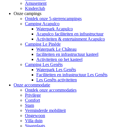
Amusement
Kinderclub
Onze campings
Ontdek onze 5-sterrencampings
Camping Acapulco
Waterpark Acapulco
Acapulco faciliteiten en infrastructuur
Activiteiten & entertainment Acapulco
Camping Le Pinède
Waterpark Le Château
faciliteiten en infrastructuur kasteel
Activiteiten op het kasteel
Camping Les Genêts
Waterpark Les Genêts
Faciliteiten en infrastructuur Les Genêts
Les Genêts activiteiten
Onze accommodatie
Ontdek onze accommodaties
Privilege
Comfort
Stam
Verminderde mobiliteit
Ongewoon
Villa duin
Staanplaats