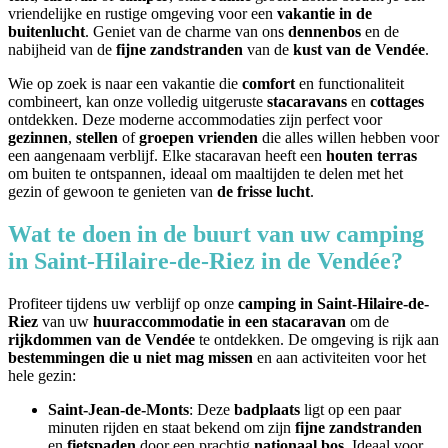
vriendelijke en rustige omgeving voor een
vakantie in de
buitenlucht
. Geniet van de charme van ons
dennenbos
en de
nabijheid van de
fijne zandstranden
van de
kust van de Vendée
.
Wie op zoek is naar een vakantie die
comfort
en functionaliteit
combineert, kan onze volledig uitgeruste
stacaravans
en
cottages
ontdekken. Deze moderne accommodaties zijn perfect voor
gezinnen
,
stellen
of
groepen vrienden
die alles willen hebben voor
een aangenaam verblijf. Elke stacaravan heeft een
houten terras
om buiten te ontspannen, ideaal om maaltijden te delen met het
gezin of gewoon te genieten van
de frisse lucht
.
Wat te doen in de buurt van uw camping
in Saint-Hilaire-de-Riez in de Vendée?
Profiteer tijdens uw verblijf op onze
camping in Saint-Hilaire-de-
Riez
van uw
huuraccommodatie in een stacaravan
om de
rijkdommen van de Vendée
te ontdekken. De omgeving is rijk aan
bestemmingen die u niet mag missen
en aan activiteiten voor het
hele gezin:
Saint-Jean-de-Monts
: Deze
badplaats
ligt op een paar
minuten rijden en staat bekend om zijn
fijne zandstranden
en
fietspaden
door een prachtig
nationaal bos
. Ideaal voor