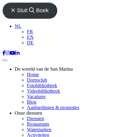
Sluit
Boek
NL
FR
EN
DE
De wereld van de Sun Marina
Home
Dorpsclub
Fotobibliotheek
Videobibliotheek
Vacatures
Blog
Aanbiedingen & promoties
Onze diensten
Diensten
Restaurants
Waterparken
Activiteiten