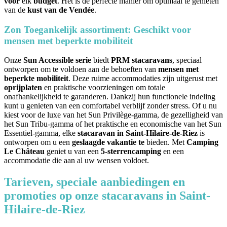
voor
elk
budget
. Het is de perfecte manier om optimaal te genieten
van de
kust van de Vendée
.
Zon Toegankelijk assortiment: Geschikt voor
mensen met beperkte mobiliteit
Onze
Sun Accessible serie
biedt
PRM stacaravans
, speciaal
ontworpen om te voldoen aan de behoeften van
mensen met
beperkte mobiliteit
. Deze ruime accommodaties zijn uitgerust met
oprijplaten
en praktische voorzieningen om totale
onafhankelijkheid te garanderen. Dankzij hun functionele indeling
kunt u genieten van een comfortabel verblijf zonder stress. Of u nu
kiest voor de luxe van het Sun Privilège-gamma, de gezelligheid van
het Sun Tribu-gamma of het praktische en economische van het Sun
Essentiel-gamma, elke
stacaravan in Saint-Hilaire-de-Riez
is
ontworpen om u een
geslaagde vakantie te
bieden. Met
Camping
Le Château
geniet u van een
5-sterrencamping
en een
accommodatie die aan al uw wensen voldoet.
Tarieven, speciale aanbiedingen en
promoties op onze stacaravans in Saint-
Hilaire-de-Riez