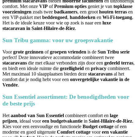
premium stacaravans
bieden
moderne faciliteiten
en uitzonderlijk
comfort. Met onze
VIP
of
Premium
opties
geniet je van
topklasse
voorzieningen
zoals twee
badkamers
, een groot
houten terras
en
een VIP-pakket met
beddengoed
,
handdoeken
en
Wi-Fi-toegang
.
Het is de ideale keuze voor wie op zoek is naar een
luxe
stacaravan in Saint-Hilaire-de-Riez
.
Sun Tribu gamma: voor uw groepsvakantie
Voor
grote gezinnen
of
groepen vrienden
is de
Sun Tribu serie
perfect! Deze innovatieve accommodatie combineert twee
stacaravans
die met elkaar verbonden zijn door een
gedeeld terras
,
en biedt een ideale ruimte die
gezelligheid
en
privacy
combineert.
Met maximaal 10 slaapplaatsen bieden deze
stacaravans
al het
comfort dat je nodig hebt voor een
onvergetelijke vakantie in de
Vendée
.
Sun Essentiel assortiment: De benodigdheden voor
de beste prijs
Het
aanbod van Sun Essentiel
combineert comfort en
lage
prijzen
, ideaal voor
een budgetvakantie
in
Saint-Hilaire-de-Riez
.
Kies voor een eenvoudige en functionele
Budget cottage
of een
moderne en goed uitgeruste
Comfort cottage
voor
een vakantie