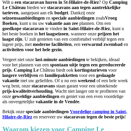
Wilt u
een stacaravan huren in St-Hilaire-de-Riez
? Op
Camping
Le Château
bieden we
stacaravans aan tegen aantrekkelijke
tarieven
, aangepast aan elk
budget
. Dankzij onze
seizoensaanbiedingen
en
speciale aanbiedingen
zoals
Vroeg
Boeken
, kunt u nu uw
vakantie aan zee
plannen. Om een
goedkope stacaravan
te vinden
in Saint-Hilaire-de-Riez
, kunt u
het beste boeken in
het laagseizoen
, wanneer onze
prijzen het
laagst zijn
. U zult genieten van een comfortabel verblijf tegen een
lagere prijs, met
moderne faciliteiten
, een
verwarmd zwembad
en
activiteiten voor het hele gezin
.
Vergeet niet onze
last-minute aanbiedingen
te bekijken, ideaal
voor het plannen van een
spontaan uitje tegen een gereduceerde
prijs
.
Camping Le
Château biedt ook
kortingstarieven
voor
langere verblijven
en
familiepakketten
voor een
geslaagde
vakantie
met uw geliefden. Of u nu een
weekend
of een hele week
weg bent, onze
stacaravans
staan garant voor een uitstekende
prijs-kwaliteitverhouding
. Wacht niet langer om te profiteren van
onze
geweldige aanbiedingen
en geniet van een even voordelige
als onvergetelijke
vakantie in de Vendée
.
Bekijk onze
speciale aanbiedingen
Voordelige camping in Saint-
Hilaire-de-Riez
en reserveer uw
stacaravan tegen de beste prijs
!
Waarom kiezen voor Camping Le