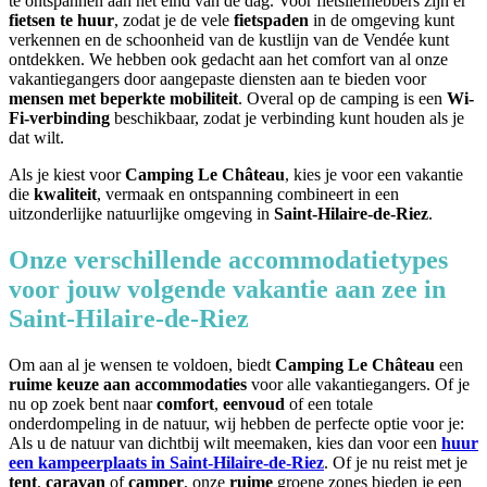
te ontspannen aan het eind van de dag. Voor fietsliefhebbers zijn er
fietsen te huur
, zodat je de vele
fietspaden
in de omgeving kunt
verkennen en de schoonheid van de kustlijn van de Vendée kunt
ontdekken. We hebben ook gedacht aan het comfort van al onze
vakantiegangers door aangepaste diensten aan te bieden voor
mensen met beperkte mobiliteit
. Overal op de camping is een
Wi-
Fi-verbinding
beschikbaar, zodat je verbinding kunt houden als je
dat wilt.
Als je kiest voor
Camping Le Château
, kies je voor een vakantie
die
kwaliteit
, vermaak en ontspanning combineert in een
uitzonderlijke natuurlijke omgeving in
Saint-Hilaire-de-Riez
.
Onze verschillende accommodatietypes
voor jouw volgende vakantie aan zee in
Saint-Hilaire-de-Riez
Om aan al je wensen te voldoen, biedt
Camping Le Château
een
ruime keuze aan accommodaties
voor alle vakantiegangers. Of je
nu op zoek bent naar
comfort
,
eenvoud
of een totale
onderdompeling in de natuur, wij hebben de perfecte optie voor je:
Als u de natuur van dichtbij wilt meemaken, kies dan voor een
huur
een kampeerplaats in Saint-Hilaire-de-Riez
. Of je nu reist met je
tent
,
caravan
of
camper
, onze
ruime
groene zones bieden je een