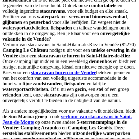
te genieten van de frisse lucht. Ontdek onze
comfortabele
en
volledig ingerichte
stacaravans
, voor elk budget en elke smaak.
Profiteer van ons
waterpark
met
verwarmd binnenzwembad
,
glijbanen
en
peuterbad
voor alle leeftijden. En vergeet niet de
watersportactiviteiten
,
fietspaden
en talloze wandelingen om te
ontdekken in de omgeving. Ben je klaar voor een
onvergetelijke
vakantie in de Vendée
?
Verhuur van stacaravans in Saint-Hilaire-de-Riez in Vendée (85270)
Camping Le Château
nodigt u uit voor een
unieke ervaring in de
Vendée
door
een stacaravan te huren in Saint-Hilaire-de-Riez
.
Onze camping ligt midden in een weelderig
dennenbos
en biedt een
rustige, natuurlijke omgeving, ideaal om nieuwe energie op te doen.
Kies voor een
stacaravan huren in de Vendée
betekent genieten
van het comfort van een volledig uitgeruste accommodatie in de
buurt van
fijne zandstranden
,
fietspaden
en talrijke
watersportactiviteiten
. Of u nu een
gezin
, een
stel
of een groep
vrienden
bent, onze
stacaravans
zijn ontworpen om u een
onvergetelijk verblijf te bieden in de nabijheid van de natuur.
Als u andere mogelijkheden voor uw vakantie wilt ontdekken, biedt
de
Sun Marina groep
u ook
verhuur van stacaravans in Saint-
Jean-de-Monts
op onze twee andere
5-sterrencampings in de
Vendée
:
Camping Acapulco
en
Camping Les Genêts
. Deze
eersteklas etablissementen
bieden
uitzonderlijke waterparken
met
verwarmde zwembaden
,
glijbanen
en ontspanningsruimtes.