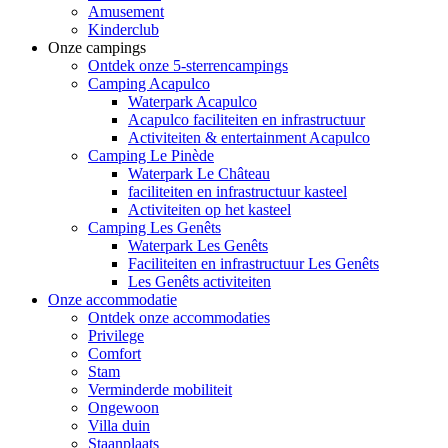
Amusement
Kinderclub
Onze campings
Ontdek onze 5-sterrencampings
Camping Acapulco
Waterpark Acapulco
Acapulco faciliteiten en infrastructuur
Activiteiten & entertainment Acapulco
Camping Le Pinède
Waterpark Le Château
faciliteiten en infrastructuur kasteel
Activiteiten op het kasteel
Camping Les Genêts
Waterpark Les Genêts
Faciliteiten en infrastructuur Les Genêts
Les Genêts activiteiten
Onze accommodatie
Ontdek onze accommodaties
Privilege
Comfort
Stam
Verminderde mobiliteit
Ongewoon
Villa duin
Staanplaats