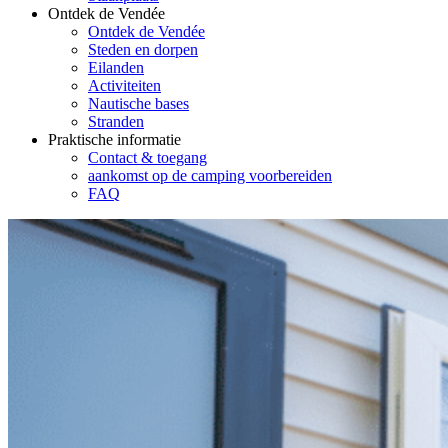
Ontdek de Vendée
Ontdek de Vendée
Steden en dorpen
Eilanden
Activiteiten
Nautische bases
Stranden
Praktische informatie
Contact & toegang
aankomst op de camping voorbereiden
FAQ