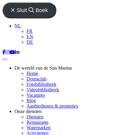
Sluit
Boek
NL
FR
EN
DE
De wereld van de Sun Marina
Home
Dorpsclub
Fotobibliotheek
Videobibliotheek
Vacatures
Blog
Aanbiedingen & promoties
Onze diensten
Diensten
Restaurants
Waterparken
Activiteiten