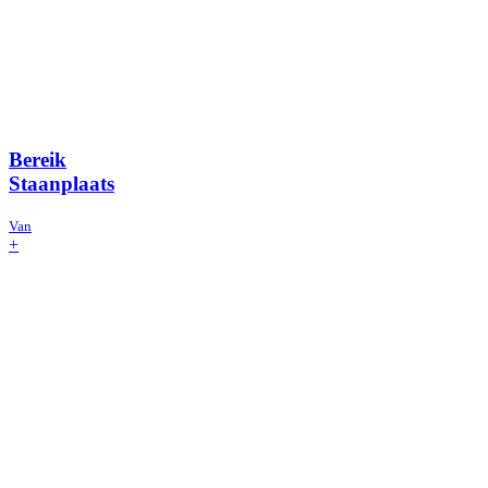
Bereik
Staanplaats
Van
+