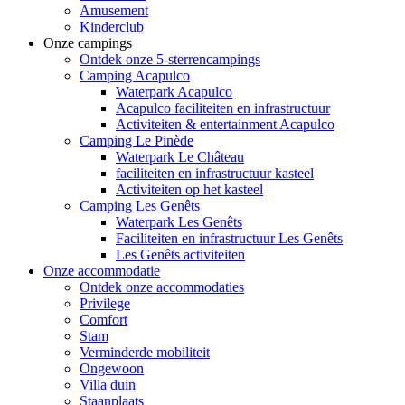
Amusement
Kinderclub
Onze campings
Ontdek onze 5-sterrencampings
Camping Acapulco
Waterpark Acapulco
Acapulco faciliteiten en infrastructuur
Activiteiten & entertainment Acapulco
Camping Le Pinède
Waterpark Le Château
faciliteiten en infrastructuur kasteel
Activiteiten op het kasteel
Camping Les Genêts
Waterpark Les Genêts
Faciliteiten en infrastructuur Les Genêts
Les Genêts activiteiten
Onze accommodatie
Ontdek onze accommodaties
Privilege
Comfort
Stam
Verminderde mobiliteit
Ongewoon
Villa duin
Staanplaats