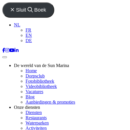
Sluit
Boek
NL
FR
EN
DE
De wereld van de Sun Marina
Home
Dorpsclub
Fotobibliotheek
Videobibliotheek
Vacatures
Blog
Aanbiedingen & promoties
Onze diensten
Diensten
Restaurants
Waterparken
Activiteiten