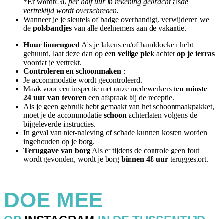
*Er wordt
€30 per half uur in rekening gebracht
als
de
vertrektijd wordt overschreden.
Wanneer je je sleutels of badge overhandigt, verwijderen we
de
polsbandjes
van alle deelnemers aan de vakantie.
Huur linnengoed
Als je lakens en/of handdoeken hebt
gehuurd, laat deze dan op
een veilige plek
achter
op je terras
voordat je vertrekt.
Controleren en schoonmaken
:
Je accommodatie wordt gecontroleerd.
Maak voor een inspectie met onze medewerkers
ten minste
24 uur van tevoren
een afspraak bij de receptie.
Als je geen gebruik hebt gemaakt van het schoonmaakpakket,
moet je de accommodatie
schoon
achterlaten volgens de
bijgeleverde instructies.
In geval van niet-naleving of schade kunnen kosten worden
ingehouden op je borg.
Teruggave van borg
Als er tijdens de controle geen fout
wordt gevonden, wordt je borg
binnen 48 uur
teruggestort.
DOE MEE