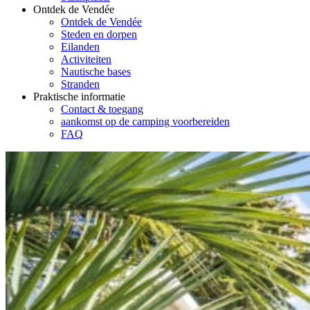
Ontdek de Vendée
Ontdek de Vendée
Steden en dorpen
Eilanden
Activiteiten
Nautische bases
Stranden
Praktische informatie
Contact & toegang
aankomst op de camping voorbereiden
FAQ