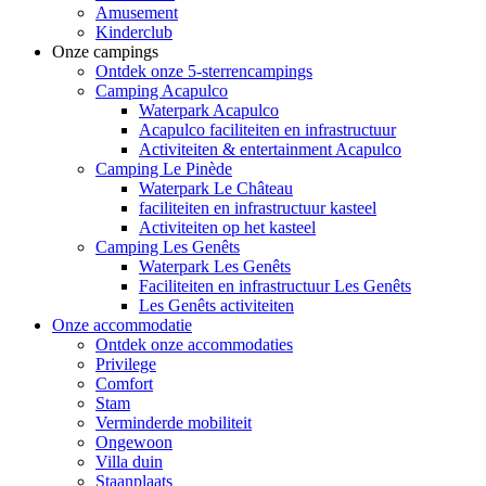
Amusement
Kinderclub
Onze campings
Ontdek onze 5-sterrencampings
Camping Acapulco
Waterpark Acapulco
Acapulco faciliteiten en infrastructuur
Activiteiten & entertainment Acapulco
Camping Le Pinède
Waterpark Le Château
faciliteiten en infrastructuur kasteel
Activiteiten op het kasteel
Camping Les Genêts
Waterpark Les Genêts
Faciliteiten en infrastructuur Les Genêts
Les Genêts activiteiten
Onze accommodatie
Ontdek onze accommodaties
Privilege
Comfort
Stam
Verminderde mobiliteit
Ongewoon
Villa duin
Staanplaats