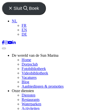
Sluit
Boek
NL
FR
EN
DE
De wereld van de Sun Marina
Home
Dorpsclub
Fotobibliotheek
Videobibliotheek
Vacatures
Blog
Aanbiedingen & promoties
Onze diensten
Diensten
Restaurants
Waterparken
Activiteiten