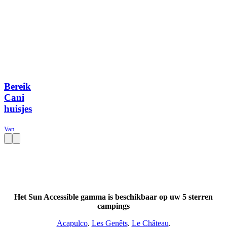
Bereik
Cani
huisjes
Van
Het Sun Accessible gamma is beschikbaar op uw 5 sterren
campings
Acapulco
.
Les Genêts
.
Le Château
.