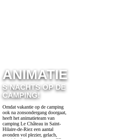
Onvergetelijke
avonden op
Camping Le
Château
ANIMATIE
S NACHTS OP DE
CAMPING!
Omdat vakantie op de camping
ook na zonsondergang doorgaat,
heeft het animatieteam van
camping Le Château in Saint-
Hilaire-de-Riez een aantal
avonden vol plezier, gelach,