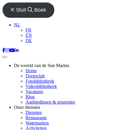
Sluit
Boek
NL
FR
EN
DE
De wereld van de Sun Marina
Home
Dorpsclub
Fotobibliotheek
Videobibliotheek
Vacatures
Blog
Aanbiedingen & promoties
Onze diensten
Diensten
Restaurants
Waterparken
Activiteiten