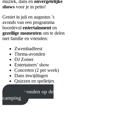
muziek, dans en
onvergetelijke
shows
voor je in petto!
Geniet in juli en augustus ’s
avonds van een programma
boordevol
entertainment
en
gezellige momenten
om te delen
met familie en vrienden:
Zwembadfeest
Thema-avonden
DJ Zomer
Entertainers’ show
Concerten (2 per week)
Dans inwijdingen
Quizzen en spelletjes
onze avonden op de
camping