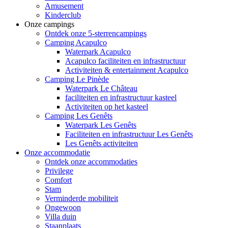
Amusement
Kinderclub
Onze campings
Ontdek onze 5-sterrencampings
Camping Acapulco
Waterpark Acapulco
Acapulco faciliteiten en infrastructuur
Activiteiten & entertainment Acapulco
Camping Le Pinède
Waterpark Le Château
faciliteiten en infrastructuur kasteel
Activiteiten op het kasteel
Camping Les Genêts
Waterpark Les Genêts
Faciliteiten en infrastructuur Les Genêts
Les Genêts activiteiten
Onze accommodatie
Ontdek onze accommodaties
Privilege
Comfort
Stam
Verminderde mobiliteit
Ongewoon
Villa duin
Staanplaats