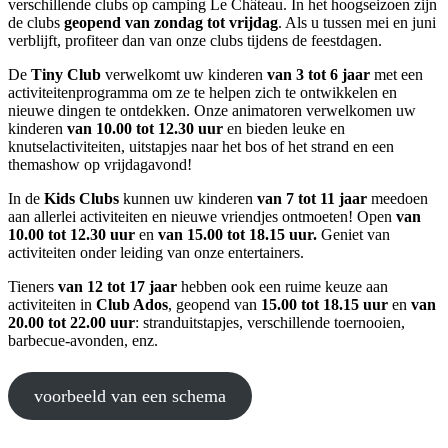
verschillende clubs op camping Le Château. In het hoogseizoen zijn
de clubs
geopend van zondag tot vrijdag
. Als u tussen mei en juni
verblijft, profiteer dan van onze clubs tijdens de feestdagen.
De
Tiny Club
verwelkomt uw kinderen
van 3 tot 6 jaar
met een
activiteitenprogramma om ze te helpen zich te ontwikkelen en
nieuwe dingen te ontdekken. Onze animatoren verwelkomen uw
kinderen
van 10.00 tot 12.30 uur
en bieden leuke en
knutselactiviteiten, uitstapjes naar het bos of het strand en een
themashow op vrijdagavond!
In de
Kids Clubs
kunnen uw kinderen
van 7 tot 11 jaar
meedoen
aan allerlei activiteiten en nieuwe vriendjes ontmoeten! Open
van
10.00 tot 12.30 uur
en
van 15.00 tot 18.15 uur.
Geniet van
activiteiten onder leiding van onze entertainers.
Tieners
van 12 tot 17 jaar
hebben ook een ruime keuze aan
activiteiten in
Club Ados
, geopend van
15.00 tot 18.15 uur
en
van
20.00 tot 22.00 uur
: stranduitstapjes, verschillende toernooien,
barbecue-avonden, enz.
voorbeeld van een schema