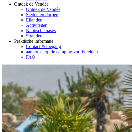
Ontdek de Vendée
Ontdek de Vendée
Steden en dorpen
Eilanden
Activiteiten
Nautische bases
Stranden
Praktische informatie
Contact & toegang
aankomst op de camping voorbereiden
FAQ