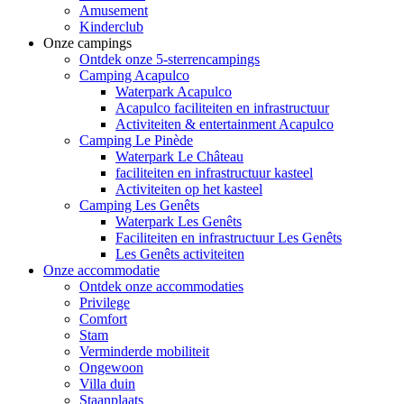
Amusement
Kinderclub
Onze campings
Ontdek onze 5-sterrencampings
Camping Acapulco
Waterpark Acapulco
Acapulco faciliteiten en infrastructuur
Activiteiten & entertainment Acapulco
Camping Le Pinède
Waterpark Le Château
faciliteiten en infrastructuur kasteel
Activiteiten op het kasteel
Camping Les Genêts
Waterpark Les Genêts
Faciliteiten en infrastructuur Les Genêts
Les Genêts activiteiten
Onze accommodatie
Ontdek onze accommodaties
Privilege
Comfort
Stam
Verminderde mobiliteit
Ongewoon
Villa duin
Staanplaats