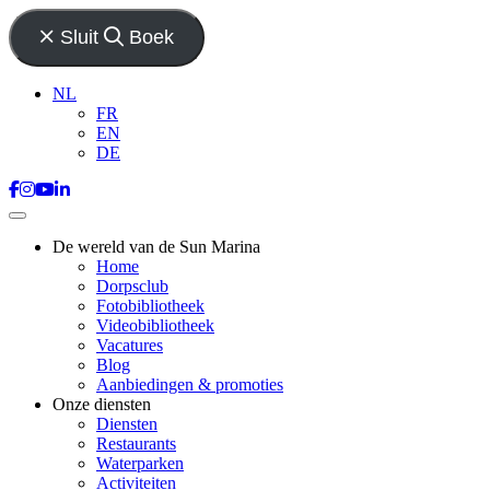
Sluit
Boek
NL
FR
EN
DE
De wereld van de Sun Marina
Home
Dorpsclub
Fotobibliotheek
Videobibliotheek
Vacatures
Blog
Aanbiedingen & promoties
Onze diensten
Diensten
Restaurants
Waterparken
Activiteiten