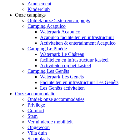
Amusement
Kinderclub
Onze campings
Ontdek onze 5-sterrencampings
Camping Acapulco
Waterpark Acapulco
Acapulco faciliteiten en infrastructuur
Activiteiten & entertainment Acapulco
Camping Le Pinède
Waterpark Le Château
faciliteiten en infrastructuur kasteel
Activiteiten op het kasteel
Camping Les Genêts
Waterpark Les Genêts
Faciliteiten en infrastructuur Les Genêts
Les Genêts activiteiten
Onze accommodatie
Ontdek onze accommodaties
Privilege
Comfort
Stam
Verminderde mobiliteit
Ongewoon
Villa duin
Staanplaats