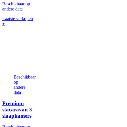
Beschikbaar op
andere data
Laatste verkopen
+
Beschikbaar
op
andere
data
Premium
stacaravan
3
slaapkamers
Beschikbaar op