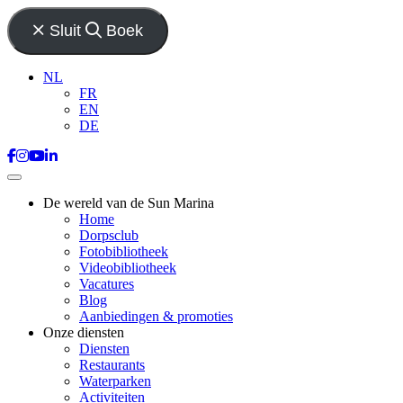
Sluit
Boek
NL
FR
EN
DE
De wereld van de Sun Marina
Home
Dorpsclub
Fotobibliotheek
Videobibliotheek
Vacatures
Blog
Aanbiedingen & promoties
Onze diensten
Diensten
Restaurants
Waterparken
Activiteiten