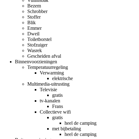
Vuilnisbak
Bezem
Schrobber
Stoffer
Blik
Emmer
Dweil
Toiletborstel
Stofzuiger
Wasrek
Gescheiden afval
Binnenvoorzieningen
Temperatuurregeling
Verwarming
elektrische
Multimedia-uitrusting
Televisie
gratis
tv-kanalen
Frans
Collectieve wifi
gratis
heel de camping
met bijbetaling
heel de camping