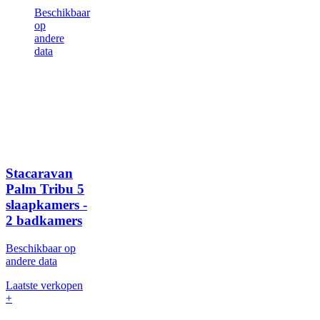
Beschikbaar
op
andere
data
Stacaravan
Palm Tribu
5
slaapkamers -
2 badkamers
Beschikbaar op
andere data
Laatste verkopen
+