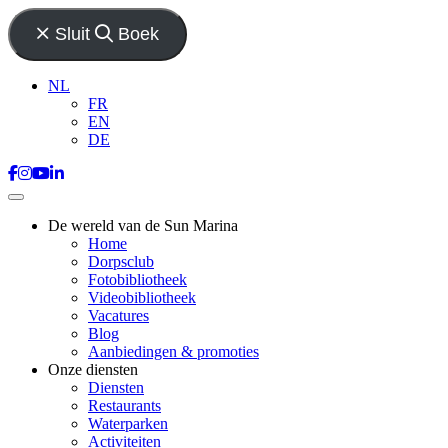
Sluit
Boek
NL
FR
EN
DE
De wereld van de Sun Marina
Home
Dorpsclub
Fotobibliotheek
Videobibliotheek
Vacatures
Blog
Aanbiedingen & promoties
Onze diensten
Diensten
Restaurants
Waterparken
Activiteiten