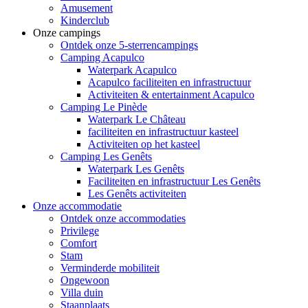
Amusement
Kinderclub
Onze campings
Ontdek onze 5-sterrencampings
Camping Acapulco
Waterpark Acapulco
Acapulco faciliteiten en infrastructuur
Activiteiten & entertainment Acapulco
Camping Le Pinède
Waterpark Le Château
faciliteiten en infrastructuur kasteel
Activiteiten op het kasteel
Camping Les Genêts
Waterpark Les Genêts
Faciliteiten en infrastructuur Les Genêts
Les Genêts activiteiten
Onze accommodatie
Ontdek onze accommodaties
Privilege
Comfort
Stam
Verminderde mobiliteit
Ongewoon
Villa duin
Staanplaats