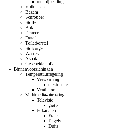
met bijbetaling
Vuilnisbak
Bezem
Schrobber
Stoffer
Blik
Emmer
Dweil
Toiletborstel
Stofzuiger
Wasrek
Asbak
Gescheiden afval
Binnenvoorzieningen
Temperatuurregeling
Verwarming
elektrische
Ventilator
Multimedia-uitrusting
Televisie
gratis
tv-kanalen
Frans
Engels
Duits