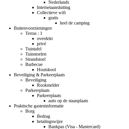
Nederlands
Internetaansluiting
Collectieve wifi
gratis
heel de camping
Buitenvoorzieningen
Terras : 1
overdekt
privé
Tuintafel
Tuinstoelen
Strandstoel
Barbecue
Houtskool
Beveiliging & Parkeerplaats
Beveiliging
Rookmelder
Parkeerplaats
Parkeerplaats
auto op de staanplaats
Praktische gasteninformatie
Borg
Bedrag
betalingswijze
Bankpas (Visa - Mastercard)