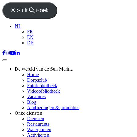
Sluit
Boek
NL
FR
EN
DE
De wereld van de Sun Marina
Home
Dorpsclub
Fotobibliotheek
Videobibliotheek
Vacatures
Blog
Aanbiedingen & promoties
Onze diensten
Diensten
Restaurants
Waterparken
Activiteiten