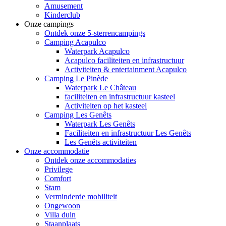
Amusement
Kinderclub
Onze campings
Ontdek onze 5-sterrencampings
Camping Acapulco
Waterpark Acapulco
Acapulco faciliteiten en infrastructuur
Activiteiten & entertainment Acapulco
Camping Le Pinède
Waterpark Le Château
faciliteiten en infrastructuur kasteel
Activiteiten op het kasteel
Camping Les Genêts
Waterpark Les Genêts
Faciliteiten en infrastructuur Les Genêts
Les Genêts activiteiten
Onze accommodatie
Ontdek onze accommodaties
Privilege
Comfort
Stam
Verminderde mobiliteit
Ongewoon
Villa duin
Staanplaats