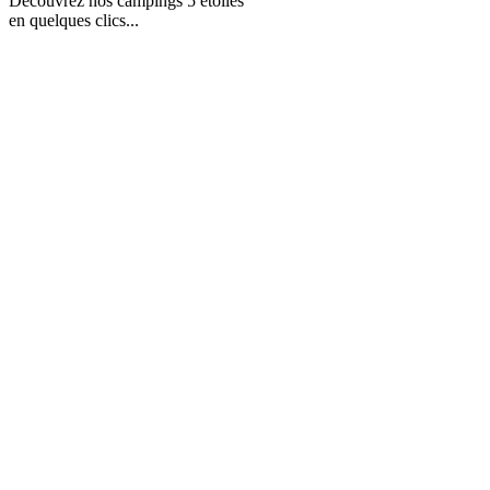
Découvrez nos campings 5 étoiles
en quelques clics...