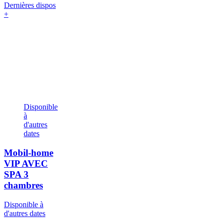
Dernières dispos
+
Disponible
à
d'autres
dates
Mobil-home
VIP AVEC
SPA
3
chambres
Disponible à
d'autres dates