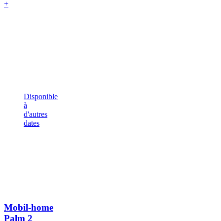
+
Disponible
à
d'autres
dates
Mobil-home
Palm
2