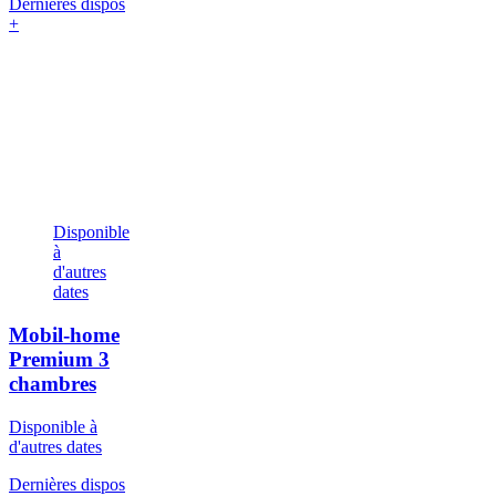
Dernières dispos
+
Disponible
à
d'autres
dates
Mobil-home
Premium
3
chambres
Disponible à
d'autres dates
Dernières dispos