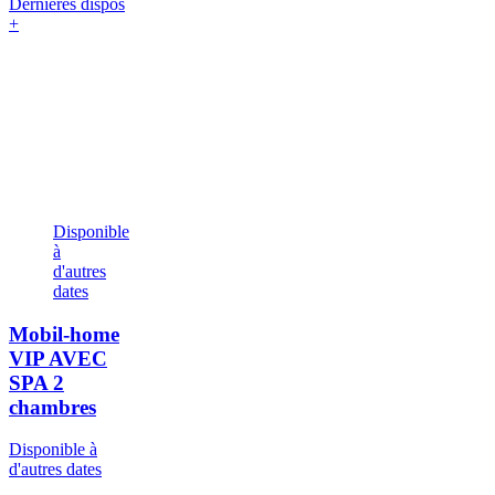
Dernières dispos
+
Disponible
à
d'autres
dates
Mobil-home
VIP AVEC
SPA
2
chambres
Disponible à
d'autres dates