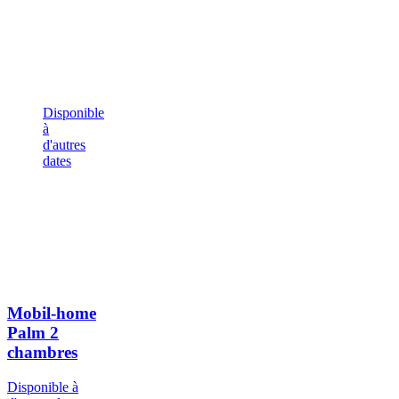
Disponible
à
d'autres
dates
Mobil-home
Palm
2
chambres
Disponible à