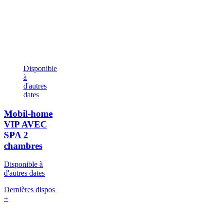
Disponible
à
d'autres
dates
Mobil-home
VIP AVEC
SPA
2
chambres
Disponible à
d'autres dates
Dernières dispos
+