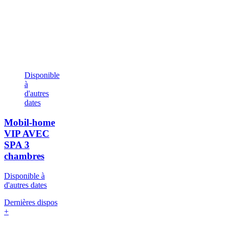
Disponible
à
d'autres
dates
Mobil-home
VIP AVEC
SPA
3
chambres
Disponible à
d'autres dates
Dernières dispos
+