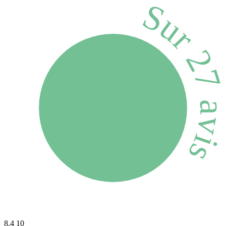
Sur 27 avi
8.4
10