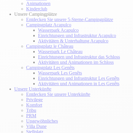
Animationen
Kinderclub
Unsere Campingplätze
Entdecken Sie unsere 5-Sterne-Campingplätze
Campingplatz Acapulco
Wasserpark Acapulco
Einrichtungen und Infrastruktur Acapulco
Aktivitäten & Unterhaltung Acapulco
Campingplatz le Château
Wasserpark Le Château
Einrichtungen und Infrastruktur das Schloss
Aktivitäten und Animationen im Schloss
Campingplatz Les Genêts
Wasserpark Les Genêts
Einrichtungen und Infrastruktur Les Genêts
Aktivitäten und Animationen in Les Genêts
Unsere Unterkünfte
Entdecken Sie unsere Unterkünfte
Privilege
Komfort
Tribu
PRM
Ungewöhnliches
Villa Dune
Stellplatz