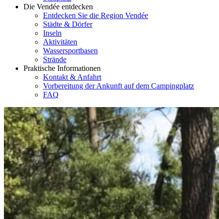
Die Vendée entdecken
Entdecken Sie die Region Vendée
Städte & Dörfer
Inseln
Aktivitäten
Wassersportbasen
Strände
Praktische Informationen
Kontakt & Anfahrt
Vorbereitung der Ankunft auf dem Campingplatz
FAQ