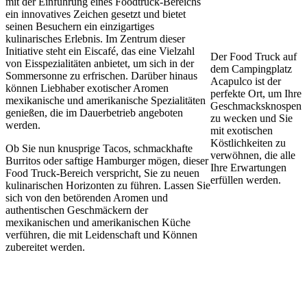
mit der Einführung eines Foodtruck-Bereichs
ein innovatives Zeichen gesetzt und bietet
seinen Besuchern ein einzigartiges
kulinarisches Erlebnis. Im Zentrum dieser
Initiative steht ein Eiscafé, das eine Vielzahl
Der Food Truck auf
von Eisspezialitäten anbietet, um sich in der
dem Campingplatz
Sommersonne zu erfrischen. Darüber hinaus
Acapulco ist der
können Liebhaber exotischer Aromen
perfekte Ort, um Ihre
mexikanische und amerikanische Spezialitäten
Geschmacksknospen
genießen, die im Dauerbetrieb angeboten
zu wecken und Sie
werden.
mit exotischen
Köstlichkeiten zu
Ob Sie nun knusprige Tacos, schmackhafte
verwöhnen, die alle
Burritos oder saftige Hamburger mögen, dieser
Ihre Erwartungen
Food Truck-Bereich verspricht, Sie zu neuen
erfüllen werden.
kulinarischen Horizonten zu führen. Lassen Sie
sich von den betörenden Aromen und
authentischen Geschmäckern der
mexikanischen und amerikanischen Küche
verführen, die mit Leidenschaft und Können
zubereitet werden.