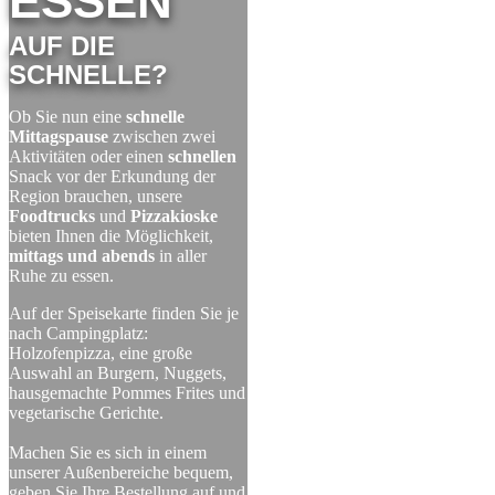
ESSEN
AUF DIE
SCHNELLE?
Ob Sie nun eine
schnelle
Mittagspause
zwischen zwei
Aktivitäten oder einen
schnellen
Snack vor der Erkundung der
Region brauchen, unsere
Foodtrucks
und
Pizzakioske
bieten Ihnen die Möglichkeit,
mittags und abends
in aller
Ruhe zu essen.
Auf der Speisekarte finden Sie je
nach Campingplatz:
Holzofenpizza, eine große
Auswahl an Burgern, Nuggets,
hausgemachte Pommes Frites und
vegetarische Gerichte.
Machen Sie es sich in einem
unserer Außenbereiche bequem,
geben Sie Ihre Bestellung auf und