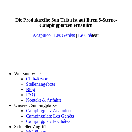
Die Produktreihe Sun Tribu ist auf Ihren 5-Sterne-
Campingplätzen erhältlich
Acapulco
|
Les Genêts
|
Le Châ
teau
Wer sind wir ?
Club-Resort
Stellenangebote
Blog
FAQ
Kontakt & Anfahrt
Unsere Campingplätze
Campingplatz Acapulco
Campingplatz Les Genêts
Campingplatz le Château
Schneller Zugriff
Mobilheim