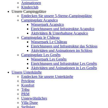
Animationen
Kinderclub
Unsere Campingplätze
Entdecken Sie unsere 5-Sterne-Campingplätze
Campingplatz Acapulco
Wasserpark Acapulco
Einrichtungen und Infrastruktur Acapulco
Aktivitäten & Unterhaltung Acapulco
Campingplatz le Château
Wasserpark Le Château
Einrichtungen und Infrastruktur das Schloss
Aktivitäten und Animationen im Schloss
Campingplatz Les Genêts
Wasserpark Les Genêts
Einrichtungen und Infrastruktur Les Genêts
Aktivitäten und Animationen in Les Genêts
Unsere Unterkünfte
Entdecken Sie unsere Unterkünfte
Privilege
Komfort
Tribu
PRM
Ungewöhnliches
Villa Dune
Stellplatz