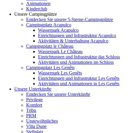
Animationen
Kinderclub
Unsere Campingplätze
Entdecken Sie unsere 5-Sterne-Campingplätze
Campingplatz Acapulco
Wasserpark Acapulco
Einrichtungen und Infrastruktur Acapulco
Aktivitäten & Unterhaltung Acapulco
Campingplatz le Château
Wasserpark Le Château
Einrichtungen und Infrastruktur das Schloss
Aktivitäten und Animationen im Schloss
Campingplatz Les Genêts
Wasserpark Les Genêts
Einrichtungen und Infrastruktur Les Genêts
Aktivitäten und Animationen in Les Genêts
Unsere Unterkünfte
Entdecken Sie unsere Unterkünfte
Privilege
Komfort
Tribu
PRM
Ungewöhnliches
Villa Dune
Stellplatz