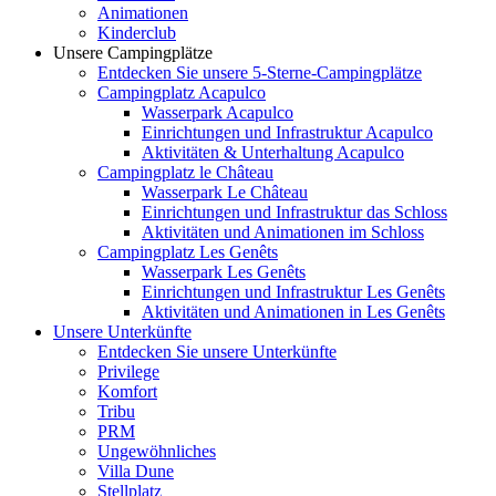
Animationen
Kinderclub
Unsere Campingplätze
Entdecken Sie unsere 5-Sterne-Campingplätze
Campingplatz Acapulco
Wasserpark Acapulco
Einrichtungen und Infrastruktur Acapulco
Aktivitäten & Unterhaltung Acapulco
Campingplatz le Château
Wasserpark Le Château
Einrichtungen und Infrastruktur das Schloss
Aktivitäten und Animationen im Schloss
Campingplatz Les Genêts
Wasserpark Les Genêts
Einrichtungen und Infrastruktur Les Genêts
Aktivitäten und Animationen in Les Genêts
Unsere Unterkünfte
Entdecken Sie unsere Unterkünfte
Privilege
Komfort
Tribu
PRM
Ungewöhnliches
Villa Dune
Stellplatz