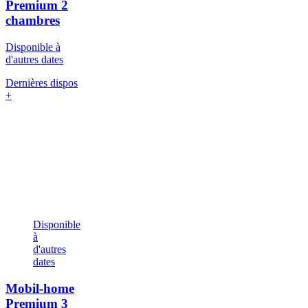
Premium
2
chambres
Disponible à
d'autres dates
Dernières dispos
+
Disponible
à
d'autres
dates
Mobil-home
Premium
3