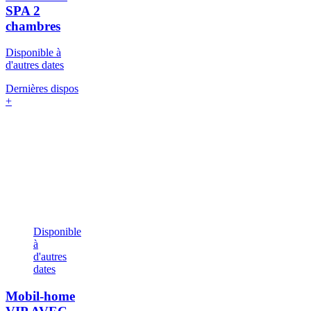
SPA
2
chambres
Disponible à
d'autres dates
Dernières dispos
+
Disponible
à
d'autres
dates
Mobil-home