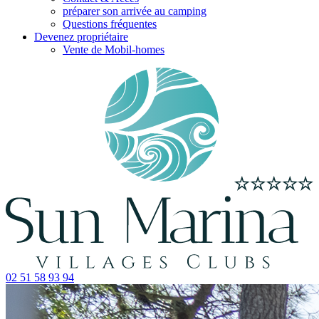
préparer son arrivée au camping
Questions fréquentes
Devenez propriétaire
Vente de Mobil-homes
02 51 58 93 94