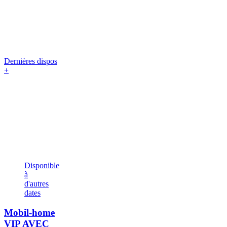
Dernières dispos
+
Disponible
à
d'autres
dates
Mobil-home
VIP AVEC