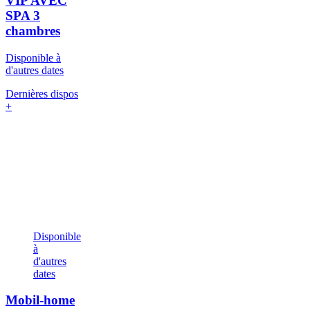
VIP AVEC
SPA
3
chambres
Disponible à
d'autres dates
Dernières dispos
+
Disponible
à
d'autres
dates
Mobil-home