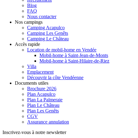
Blog
FAQ
Nous contacter
Nos campings
Camping Acapulco
Camping Les Genêts
Camping Le Château
Accès rapide
Location de mobil-home en Vendée
Mobil-home à Saint-Jean-de-Monts
Mobil-home à Saint-Hilaire-de-Riez
Villa
Emplacement
Découvrir la côte Vendéenne
Documents utiles
Brochure 2026
Plan Acapulco
Plan La Palmeraie
Plan Le Château
Plan Les Genêts
CGV
Assurance annulation
Inscrivez-vous à notre newsletter