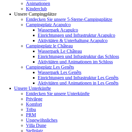
Animationen
Kinderclub
Unsere Campingplätze
Entdecken Sie unsere 5-Sterne-Campingplätze
Campingplatz Acapulco
Wasserpark Acapulco
Einrichtungen und Infrastruktur Acapulco
Aktivitäten & Unterhaltung Acapulco
Campingplatz le Château
Wasserpark Le Château
Einrichtungen und Infrastruktur das Schloss
Aktivitäten und Animationen im Schloss
Campingplatz Les Genêts
Wasserpark Les Genêts
Einrichtungen und Infrastruktur Les Genêts
Aktivitäten und Animationen in Les Genêts
Unsere Unterkünfte
Entdecken Sie unsere Unterkünfte
Privilege
Komfort
Tribu
PRM
Ungewöhnliches
Villa Dune
Stellplatz