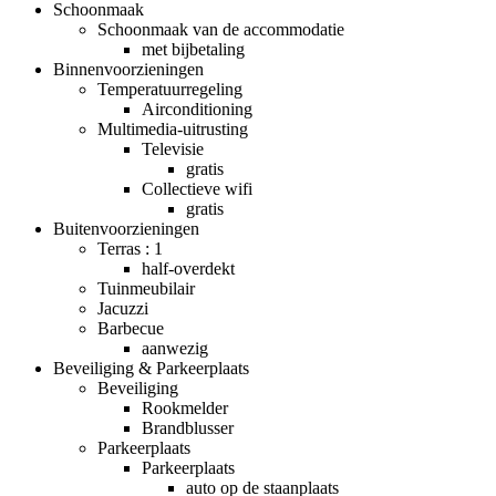
Schoonmaak
Schoonmaak van de accommodatie
met bijbetaling
Binnenvoorzieningen
Temperatuurregeling
Airconditioning
Multimedia-uitrusting
Televisie
gratis
Collectieve wifi
gratis
Buitenvoorzieningen
Terras : 1
half-overdekt
Tuinmeubilair
Jacuzzi
Barbecue
aanwezig
Beveiliging & Parkeerplaats
Beveiliging
Rookmelder
Brandblusser
Parkeerplaats
Parkeerplaats
auto op de staanplaats