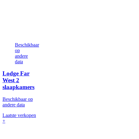
Beschikbaar
op
andere
data
Lodge Far
West
2
slaapkamers
Beschikbaar op
andere data
Laatste verkopen
+