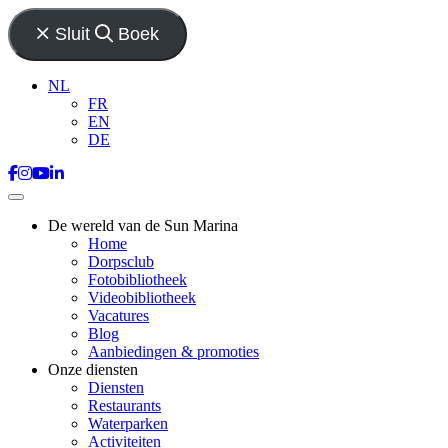
Sluit
Boek
NL
FR
EN
DE
De wereld van de Sun Marina
Home
Dorpsclub
Fotobibliotheek
Videobibliotheek
Vacatures
Blog
Aanbiedingen & promoties
Onze diensten
Diensten
Restaurants
Waterparken
Activiteiten