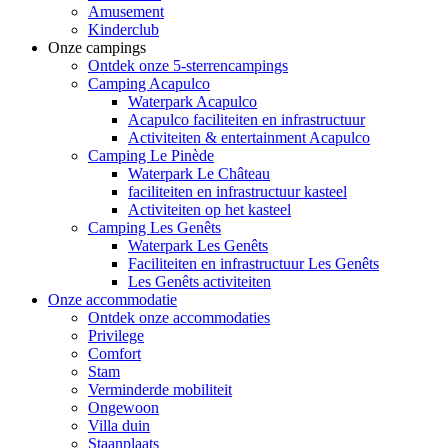
Amusement
Kinderclub
Onze campings
Ontdek onze 5-sterrencampings
Camping Acapulco
Waterpark Acapulco
Acapulco faciliteiten en infrastructuur
Activiteiten & entertainment Acapulco
Camping Le Pinède
Waterpark Le Château
faciliteiten en infrastructuur kasteel
Activiteiten op het kasteel
Camping Les Genêts
Waterpark Les Genêts
Faciliteiten en infrastructuur Les Genêts
Les Genêts activiteiten
Onze accommodatie
Ontdek onze accommodaties
Privilege
Comfort
Stam
Verminderde mobiliteit
Ongewoon
Villa duin
Staanplaats