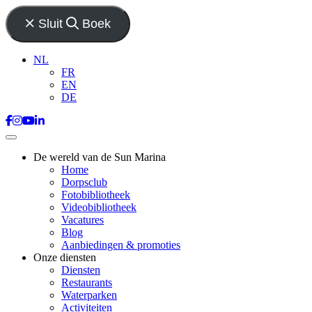
Sluit
Boek
NL
FR
EN
DE
De wereld van de Sun Marina
Home
Dorpsclub
Fotobibliotheek
Videobibliotheek
Vacatures
Blog
Aanbiedingen & promoties
Onze diensten
Diensten
Restaurants
Waterparken
Activiteiten