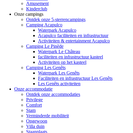
Amusement
Kinderclub
Onze campings
Ontdek onze 5-sterrencampings
Camping Acapulco
Waterpark Acapulco
Acapulco faciliteiten en infrastructuur
Activiteiten & entertainment Acapulco
Camping Le Pinède
Waterpark Le Château
faciliteiten en infrastructuur kasteel
Activiteiten op het kasteel
Camping Les Genêts
Waterpark Les Genêts
Faciliteiten en infrastructuur Les Genêts
Les Genêts activiteiten
Onze accommodatie
Ontdek onze accommodaties
Privilege
Comfort
Stam
Verminderde mobiliteit
Ongewoon
Villa duin
Staanplaats