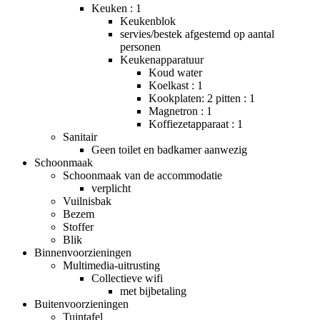
Keuken : 1
Keukenblok
servies/bestek afgestemd op aantal
personen
Keukenapparatuur
Koud water
Koelkast : 1
Kookplaten: 2 pitten : 1
Magnetron : 1
Koffiezetapparaat : 1
Sanitair
Geen toilet en badkamer aanwezig
Schoonmaak
Schoonmaak van de accommodatie
verplicht
Vuilnisbak
Bezem
Stoffer
Blik
Binnenvoorzieningen
Multimedia-uitrusting
Collectieve wifi
met bijbetaling
Buitenvoorzieningen
Tuintafel