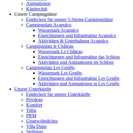
Animationen
Kinderclub
Unsere Campingplätze
Entdecken Sie unsere 5-Sterne-Campingplätze
Campingplatz Acapulco
Wasserpark Acapulco
Einrichtungen und Infrastruktur Acapulco
Aktivitäten & Unterhaltung Acapulco
Campingplatz le Château
Wasserpark Le Château
Einrichtungen und Infrastruktur das Schloss
Aktivitäten und Animationen im Schloss
Campingplatz Les Genêts
Wasserpark Les Genêts
Einrichtungen und Infrastruktur Les Genêts
Aktivitäten und Animationen in Les Genêts
Unsere Unterkünfte
Entdecken Sie unsere Unterkünfte
Privilege
Komfort
Tribu
PRM
Ungewöhnliches
Villa Dune
Stellplatz