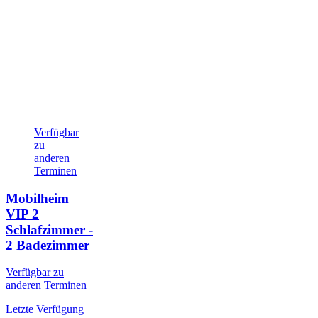
Verfügbar
zu
anderen
Terminen
Mobilheim
VIP
2
Schlafzimmer -
2 Badezimmer
Verfügbar zu
anderen Terminen
Letzte Verfügung