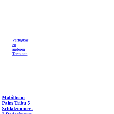
Verfügbar
zu
anderen
Terminen
Mobilheim
Palm Tribu
5
Schlafzimmer -