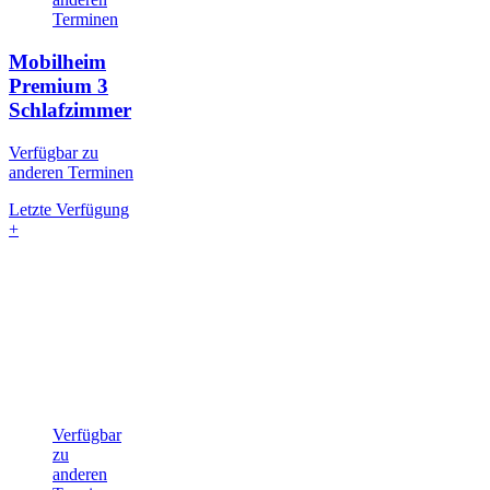
Terminen
Mobilheim
Premium
3
Schlafzimmer
Verfügbar zu
anderen Terminen
Letzte Verfügung
+
Verfügbar
zu
anderen