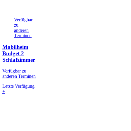
Verfügbar
zu
anderen
Terminen
Mobilheim
Budget
2
Schlafzimmer
Verfügbar zu
anderen Terminen
Letzte Verfügung
+