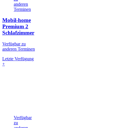
anderen
Terminen
Mobil-home
Premium
2
Schlafzimmer
Verfügbar zu
anderen Terminen
Letzte Verfügung
+
Verfügbar
zu
anderen