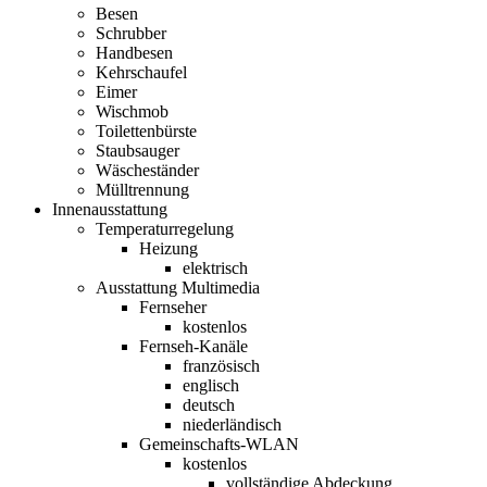
Besen
Schrubber
Handbesen
Kehrschaufel
Eimer
Wischmob
Toilettenbürste
Staubsauger
Wäscheständer
Mülltrennung
Innenausstattung
Temperaturregelung
Heizung
elektrisch
Ausstattung Multimedia
Fernseher
kostenlos
Fernseh-Kanäle
französisch
englisch
deutsch
niederländisch
Gemeinschafts-WLAN
kostenlos
vollständige Abdeckung