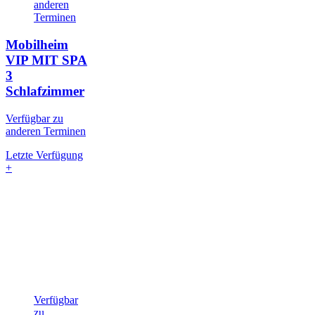
anderen
Terminen
Mobilheim
VIP MIT SPA
3
Schlafzimmer
Verfügbar zu
anderen Terminen
Letzte Verfügung
+
Verfügbar
zu