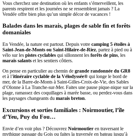
Vous cherchez une destination où les enfants s’émerveillent, les
parents respirent et les journées ne se ressemblent jamais ? La
Vendée offre bien plus qu’un simple décor de vacances !
Balades dans les marais, plages de sable fin et forêts
domaniales
En Vendée, la nature est partout. Depuis votre
camping 5 étoiles à
Saint-Jean-de-Monts ou Saint-Hilaire-de-Riez
, partez à pied ou à
vélo sur les
pistes cyclables
qui sillonnent les
forêts de pins
, les
marais salants
et les sentiers côtiers.
On pense en particulier au chemin de
grande randonnée du GR8
et à l’
itinéraire cyclable de la Vélodyssée®
qui longe le bord de
mer, de la Barre-de-Monts à Saint-Gilles-Croix-de-Vie, des Sables
d’Olonne à La Tranche-sur-Mer. Faites une pause pique-nique sur la
plage, ramassez des coquillages à marée basse, ou perdez-vous dans
les paysages changeants du
marais breton
.
Excursions et sorties familiales : Noirmoutier, l’île
d’Yeu, Puy du Fou…
Envie d’en voir plus ? Découvrez
Noirmoutier
en traversant le
mythique passage du Gois ou faites la traversée en bateau jusqu’à