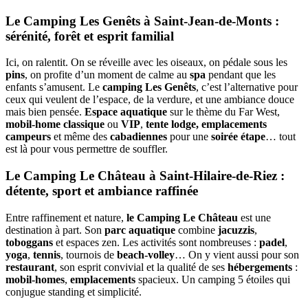
Le Camping Les Genêts à Saint-Jean-de-Monts :
sérénité, forêt et esprit familial
Ici, on ralentit. On se réveille avec les oiseaux, on pédale sous les
pins
, on profite d’un moment de calme au
spa
pendant que les
enfants s’amusent. Le
camping Les Genêts
, c’est l’alternative pour
ceux qui veulent de l’espace, de la verdure, et une ambiance douce
mais bien pensée.
Espace aquatique
sur le thème du Far West,
mobil-home classique
ou
VIP
,
tente lodge,
emplacements
campeurs
et même des
cabadiennes
pour une
soirée étape
… tout
est là pour vous permettre de souffler.
Le Camping Le Château à Saint-Hilaire-de-Riez :
détente, sport et ambiance raffinée
Entre raffinement et nature,
le Camping Le Château
est une
destination à part. Son
parc aquatique
combine
jacuzzis
,
toboggans
et espaces zen. Les activités sont nombreuses :
padel
,
yoga
,
tennis
, tournois de
beach-volley
… On y vient aussi pour son
restaurant
, son esprit convivial et la qualité de ses
hébergements
:
mobil-homes
,
emplacements
spacieux. Un camping 5 étoiles qui
conjugue standing et simplicité.