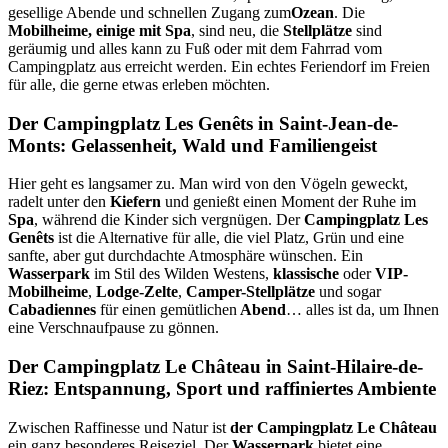
gesellige Abende und schnellen Zugang zum
Ozean
. Die
Mobilheime, einige mit Spa
, sind neu, die
Stellplätze
sind
geräumig und alles kann zu Fuß oder mit dem Fahrrad vom
Campingplatz aus erreicht werden. Ein echtes Feriendorf im Freien
für alle, die gerne etwas erleben möchten.
Der Campingplatz Les Genêts in Saint-Jean-de-
Monts: Gelassenheit, Wald und Familiengeist
Hier geht es langsamer zu. Man wird von den Vögeln geweckt,
radelt unter den
Kiefern
und genießt einen Moment der Ruhe im
Spa
, während die Kinder sich vergnügen. Der
Campingplatz Les
Genêts
ist die Alternative für alle, die viel Platz, Grün und eine
sanfte, aber gut durchdachte Atmosphäre wünschen. Ein
Wasserpark
im Stil des Wilden Westens,
klassische
oder
VIP-
Mobilheime
,
Lodge-Zelte
,
Camper-Stellplätze
und sogar
Cabadiennes
für einen gemütlichen
Abend
… alles ist da, um Ihnen
eine Verschnaufpause zu gönnen.
Der Campingplatz Le Château in Saint-Hilaire-de-
Riez: Entspannung, Sport und raffiniertes Ambiente
Zwischen Raffinesse und Natur ist
der Campingplatz Le Château
ein ganz besonderes Reiseziel. Der
Wasserpark
bietet eine