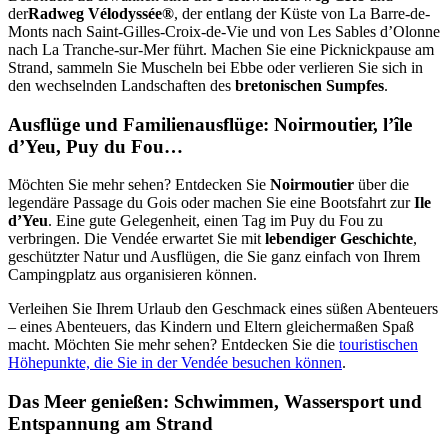
der
Radweg Vélodyssée®
, der entlang der Küste von La Barre-de-
Monts nach Saint-Gilles-Croix-de-Vie und von Les Sables d’Olonne
nach La Tranche-sur-Mer führt. Machen Sie eine Picknickpause am
Strand, sammeln Sie Muscheln bei Ebbe oder verlieren Sie sich in
den wechselnden Landschaften des
bretonischen Sumpfes
.
Ausflüge und Familienausflüge: Noirmoutier, l’île
d’Yeu, Puy du Fou…
Möchten Sie mehr sehen? Entdecken Sie
Noirmoutier
über die
legendäre Passage du Gois oder machen Sie eine Bootsfahrt zur
Ile
d’Yeu
. Eine gute Gelegenheit, einen Tag im Puy du Fou zu
verbringen. Die Vendée erwartet Sie mit
lebendiger Geschichte
,
geschützter Natur und Ausflügen, die Sie ganz einfach von Ihrem
Campingplatz aus organisieren können.
Verleihen Sie Ihrem Urlaub den Geschmack eines süßen Abenteuers
– eines Abenteuers, das Kindern und Eltern gleichermaßen Spaß
macht. Möchten Sie mehr sehen? Entdecken Sie die
touristischen
Höhepunkte, die Sie in der Vendée besuchen können
.
Das Meer genießen: Schwimmen, Wassersport und
Entspannung am Strand