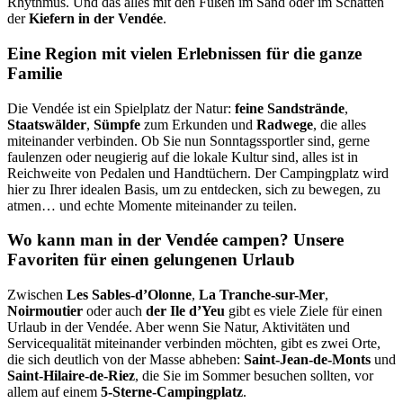
Rhythmus. Und das alles mit den Füßen im Sand oder im Schatten
der
Kiefern in der Vendée
.
Eine Region mit vielen Erlebnissen für die ganze
Familie
Die Vendée ist ein Spielplatz der Natur:
feine Sandstrände
,
Staatswälder
,
Sümpfe
zum Erkunden und
Radwege
, die alles
miteinander verbinden. Ob Sie nun Sonntagssportler sind, gerne
faulenzen oder neugierig auf die lokale Kultur sind, alles ist in
Reichweite von Pedalen und Handtüchern. Der Campingplatz wird
hier zu Ihrer idealen Basis, um zu entdecken, sich zu bewegen, zu
atmen… und echte Momente miteinander zu teilen.
Wo kann man in der Vendée campen? Unsere
Favoriten für einen gelungenen Urlaub
Zwischen
Les Sables-d’Olonne
,
La Tranche-sur-Mer
,
Noirmoutier
oder auch
der Ile d’Yeu
gibt es viele Ziele für einen
Urlaub in der Vendée. Aber wenn Sie Natur, Aktivitäten und
Servicequalität miteinander verbinden möchten, gibt es zwei Orte,
die sich deutlich von der Masse abheben:
Saint-Jean-de-Monts
und
Saint-Hilaire-de-Riez
, die Sie im Sommer besuchen sollten, vor
allem auf einem
5-Sterne-Campingplatz
.