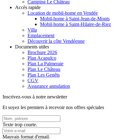
Camping Le Château
Accès rapide
Location de mobil-home en Vendée
Mobil-home à Saint-Jean-de-Monts
Mobil-home à Saint-Hilaire-de-Riez
Villa
Emplacement
Découvrir la côte Vendéenne
Documents utiles
Brochure 2026
Plan Acapulco
Plan La Palmeraie
Plan Le Château
Plan Les Genêts
CGV
Assurance annulation
Inscrivez-vous à notre newsletter
Et soyez les premiers à recevoir nos offres spéciales
Texte trop courte.
Mauvais format d'email.