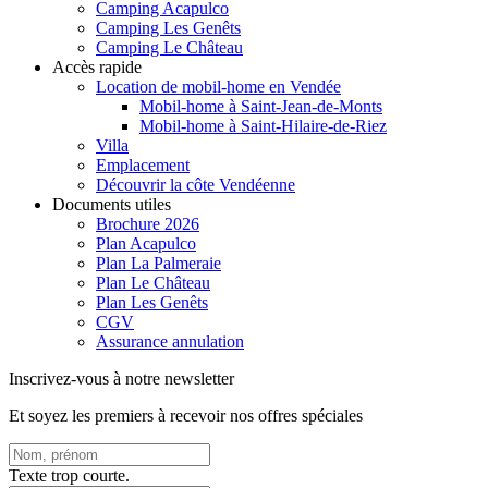
Camping Acapulco
Camping Les Genêts
Camping Le Château
Accès rapide
Location de mobil-home en Vendée
Mobil-home à Saint-Jean-de-Monts
Mobil-home à Saint-Hilaire-de-Riez
Villa
Emplacement
Découvrir la côte Vendéenne
Documents utiles
Brochure 2026
Plan Acapulco
Plan La Palmeraie
Plan Le Château
Plan Les Genêts
CGV
Assurance annulation
Inscrivez-vous à notre newsletter
Et soyez les premiers à recevoir nos offres spéciales
Texte trop courte.