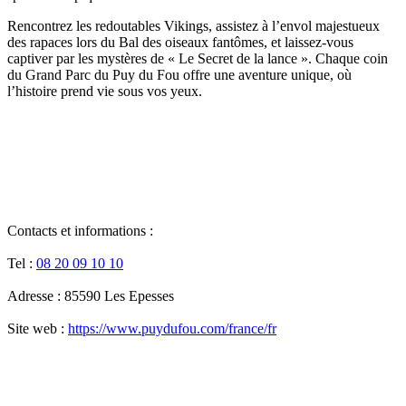
Rencontrez les redoutables Vikings, assistez à l’envol majestueux
des rapaces lors du Bal des oiseaux fantômes, et laissez-vous
captiver par les mystères de « Le Secret de la lance ». Chaque coin
du Grand Parc du Puy du Fou offre une aventure unique, où
l’histoire prend vie sous vos yeux.
Contacts et informations :
Tel :
08 20 09 10 10
Adresse : 85590 Les Epesses
Site web :
https://www.puydufou.com/france/fr