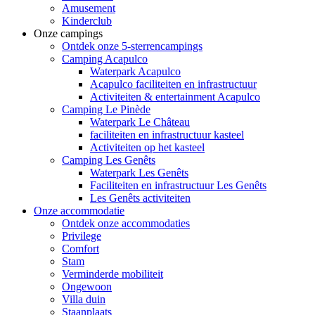
Amusement
Kinderclub
Onze campings
Ontdek onze 5-sterrencampings
Camping Acapulco
Waterpark Acapulco
Acapulco faciliteiten en infrastructuur
Activiteiten & entertainment Acapulco
Camping Le Pinède
Waterpark Le Château
faciliteiten en infrastructuur kasteel
Activiteiten op het kasteel
Camping Les Genêts
Waterpark Les Genêts
Faciliteiten en infrastructuur Les Genêts
Les Genêts activiteiten
Onze accommodatie
Ontdek onze accommodaties
Privilege
Comfort
Stam
Verminderde mobiliteit
Ongewoon
Villa duin
Staanplaats