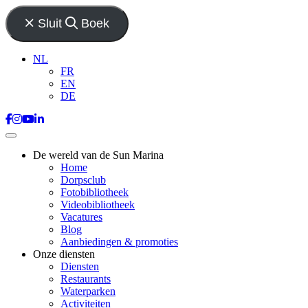
Sluit
Boek
NL
FR
EN
DE
De wereld van de Sun Marina
Home
Dorpsclub
Fotobibliotheek
Videobibliotheek
Vacatures
Blog
Aanbiedingen & promoties
Onze diensten
Diensten
Restaurants
Waterparken
Activiteiten