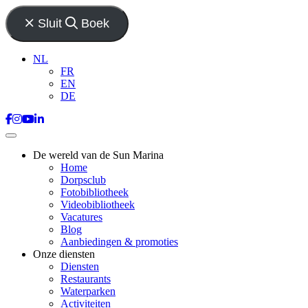
Sluit
Boek
NL
FR
EN
DE
De wereld van de Sun Marina
Home
Dorpsclub
Fotobibliotheek
Videobibliotheek
Vacatures
Blog
Aanbiedingen & promoties
Onze diensten
Diensten
Restaurants
Waterparken
Activiteiten