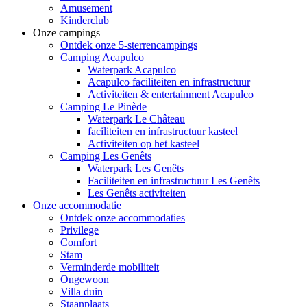
Amusement
Kinderclub
Onze campings
Ontdek onze 5-sterrencampings
Camping Acapulco
Waterpark Acapulco
Acapulco faciliteiten en infrastructuur
Activiteiten & entertainment Acapulco
Camping Le Pinède
Waterpark Le Château
faciliteiten en infrastructuur kasteel
Activiteiten op het kasteel
Camping Les Genêts
Waterpark Les Genêts
Faciliteiten en infrastructuur Les Genêts
Les Genêts activiteiten
Onze accommodatie
Ontdek onze accommodaties
Privilege
Comfort
Stam
Verminderde mobiliteit
Ongewoon
Villa duin
Staanplaats