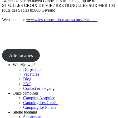
Adres: De vertrekhaven Canoës des Marais ligt op de route:
ST GILLES CROIX DE VIE / BRETIGNOLLES SUR MER 103
route des Sables 85800 Givrand
Website: http:
//www.les-canoes-du-marais.com/fr/accueil
Alle locaties
Wie zijn wij ?
Dorpsclub
Vacatures
Blog
FAQ
Contact & toegang
Onze campings
Camping Acapulco
Camping Les Genêts
Camping Le Pinède
Snelle toegang
Stacaravan