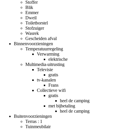
Stoffer
Blik
Emmer
Dweil
Toiletborstel
Stofzuiger
Wasrek
Gescheiden afval
Binnenvoorzieningen
Temperatuurregeling
Verwarming
elektrische
Multimedia-uitrusting
Televisie
gratis
tv-kanalen
Frans
Collectieve wifi
gratis
heel de camping
met bijbetaling
heel de camping
Buitenvoorzieningen
Terras : 1
Tuinmeubilair