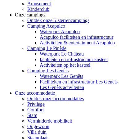
Amusement
Kinderclub
Onze campings
Ontdek onze 5-sterrencampings
Camping Acapulco
Waterpark Acapulco
Acapulco faciliteiten en infrastructuur
Activiteiten & entertainment Acapulco
Camping Le Pinède
Waterpark Le Château
faciliteiten en infrastructuur kasteel
Activiteiten op het kasteel
Camping Les Genêts
Waterpark Les Genêts
Faciliteiten en infrastructuur Les Genêts
Les Genêts activiteiten
Onze accommodatie
Ontdek onze accommodaties
Privilege
Comfort
Stam
Verminderde mobiliteit
Ongewoon
Villa duin
Staanplaats