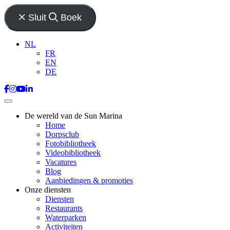
Sluit
Boek
NL
FR
EN
DE
De wereld van de Sun Marina
Home
Dorpsclub
Fotobibliotheek
Videobibliotheek
Vacatures
Blog
Aanbiedingen & promoties
Onze diensten
Diensten
Restaurants
Waterparken
Activiteiten