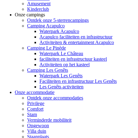
Amusement
Kinderclub
Onze campings
Ontdek onze 5-sterrencampings
Camping Acapulco
Waterpark Acapulco
Acapulco faciliteiten en infrastructuur
Activiteiten & entertainment Acapulco
Camping Le Pinède
Waterpark Le Château
faciliteiten en infrastructuur kasteel
Activiteiten op het kasteel
Camping Les Genêts
Waterpark Les Genêts
Faciliteiten en infrastructuur Les Genêts
Les Genêts activiteiten
Onze accommodatie
Ontdek onze accommodaties
Privilege
Comfort
Stam
Verminderde mobiliteit
Ongewoon
Villa duin
Staanplaats