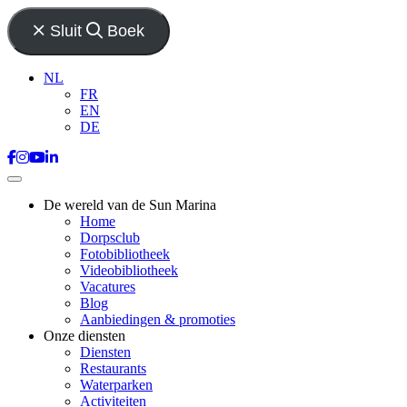
Sluit
Boek
NL
FR
EN
DE
De wereld van de Sun Marina
Home
Dorpsclub
Fotobibliotheek
Videobibliotheek
Vacatures
Blog
Aanbiedingen & promoties
Onze diensten
Diensten
Restaurants
Waterparken
Activiteiten