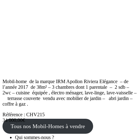
Mobil-home de la marque IRM Apollon Riviera Elégance – de
l’année 2017 de 38m² – 3 chambres dont 1 parentale – 2 sdb –
2wc – cuisine équipée , électro ménager, lave-linge, lave-vaisselle –
terrasse couverte vendu avec mobilier de jardin – abri jardin –
coffre à gaz .
Référence : CHV215
34 000,00€
Tous nos Mobil-Homes à vendre
Qui sommes-nous ?