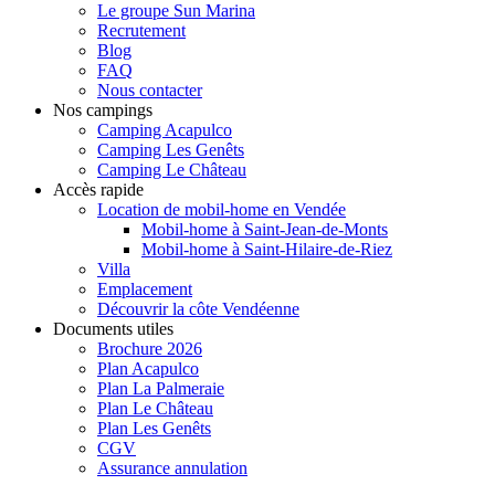
Le groupe Sun Marina
Recrutement
Blog
FAQ
Nous contacter
Nos campings
Camping Acapulco
Camping Les Genêts
Camping Le Château
Accès rapide
Location de mobil-home en Vendée
Mobil-home à Saint-Jean-de-Monts
Mobil-home à Saint-Hilaire-de-Riez
Villa
Emplacement
Découvrir la côte Vendéenne
Documents utiles
Brochure 2026
Plan Acapulco
Plan La Palmeraie
Plan Le Château
Plan Les Genêts
CGV
Assurance annulation