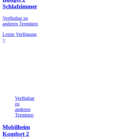
Schlafzimmer
Verfügbar zu
anderen Terminen
Letzte Verfügung
+
Verfügbar
zu
anderen
Terminen
Mobilheim
Komfort
2