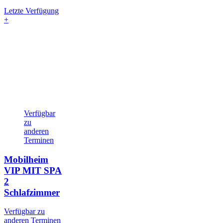
Letzte Verfügung
+
Verfügbar
zu
anderen
Terminen
Mobilheim
VIP MIT SPA
2
Schlafzimmer
Verfügbar zu
anderen Terminen