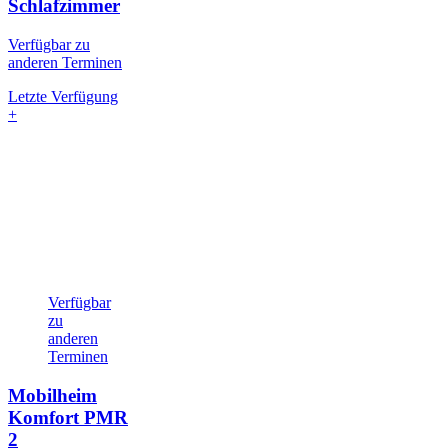
Schlafzimmer
Verfügbar zu
anderen Terminen
Letzte Verfügung
+
Verfügbar
zu
anderen
Terminen
Mobilheim
Komfort PMR
2