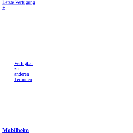
Letzte Verfügung
+
Verfügbar
zu
anderen
Terminen
Mobilheim