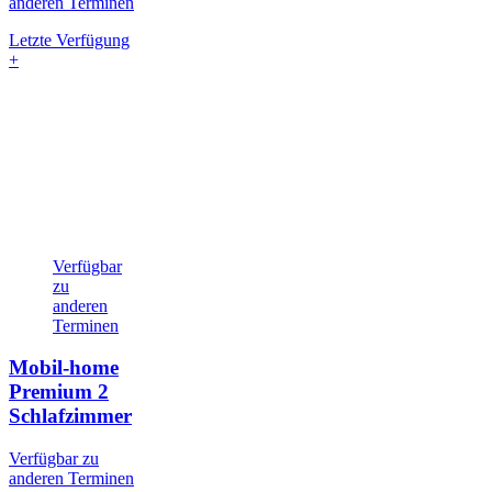
anderen Terminen
Letzte Verfügung
+
Verfügbar
zu
anderen
Terminen
Mobil-home
Premium
2
Schlafzimmer
Verfügbar zu
anderen Terminen