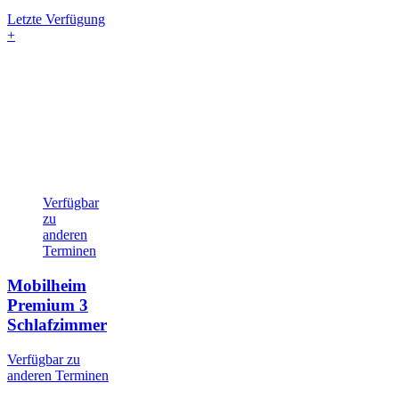
Letzte Verfügung
+
Verfügbar
zu
anderen
Terminen
Mobilheim
Premium
3
Schlafzimmer
Verfügbar zu
anderen Terminen