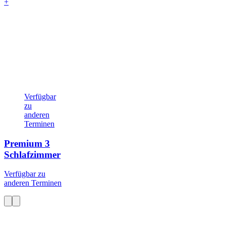
+
Verfügbar
zu
anderen
Terminen
Premium
3
Schlafzimmer
Verfügbar zu
anderen Terminen