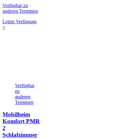
Verfügbar zu
anderen Terminen
Letzte Verfügung
+
Verfügbar
zu
anderen
Terminen
Mobilheim
Komfort PMR
2
Schlafzimmer