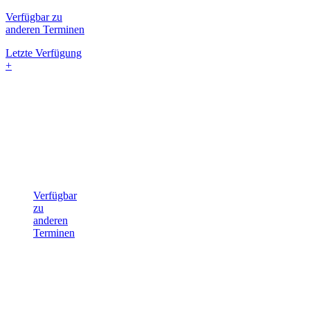
Verfügbar zu
anderen Terminen
Letzte Verfügung
+
Verfügbar
zu
anderen
Terminen