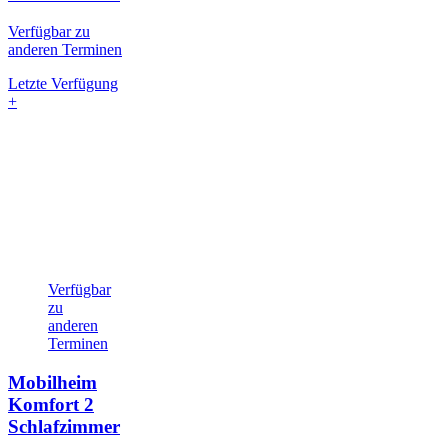
Verfügbar zu
anderen Terminen
Letzte Verfügung
+
Verfügbar
zu
anderen
Terminen
Mobilheim
Komfort
2
Schlafzimmer