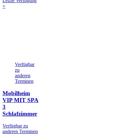
Letzte Verfügung
+
Verfügbar
zu
anderen
Terminen
Mobilheim
VIP MIT SPA
3
Schlafzimmer
Verfügbar zu
anderen Terminen