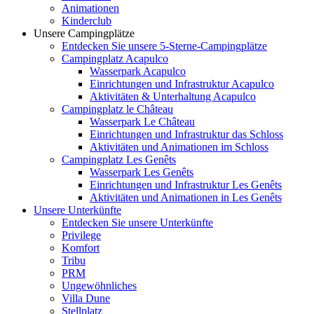
Animationen
Kinderclub
Unsere Campingplätze
Entdecken Sie unsere 5-Sterne-Campingplätze
Campingplatz Acapulco
Wasserpark Acapulco
Einrichtungen und Infrastruktur Acapulco
Aktivitäten & Unterhaltung Acapulco
Campingplatz le Château
Wasserpark Le Château
Einrichtungen und Infrastruktur das Schloss
Aktivitäten und Animationen im Schloss
Campingplatz Les Genêts
Wasserpark Les Genêts
Einrichtungen und Infrastruktur Les Genêts
Aktivitäten und Animationen in Les Genêts
Unsere Unterkünfte
Entdecken Sie unsere Unterkünfte
Privilege
Komfort
Tribu
PRM
Ungewöhnliches
Villa Dune
Stellplatz