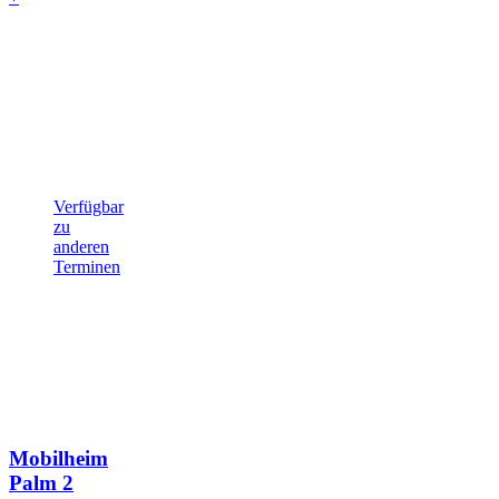
Verfügbar
zu
anderen
Terminen
Mobilheim
Palm
2