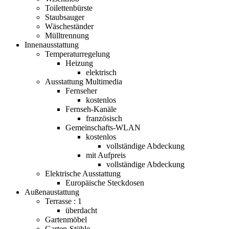
Toilettenbürste
Staubsauger
Wäscheständer
Mülltrennung
Innenausstattung
Temperaturregelung
Heizung
elektrisch
Ausstattung Multimedia
Fernseher
kostenlos
Fernseh-Kanäle
französisch
Gemeinschafts-WLAN
kostenlos
vollständige Abdeckung
mit Aufpreis
vollständige Abdeckung
Elektrische Ausstattung
Europäische Steckdosen
Außenaustattung
Terrasse : 1
überdacht
Gartenmöbel
Garten-Stühle