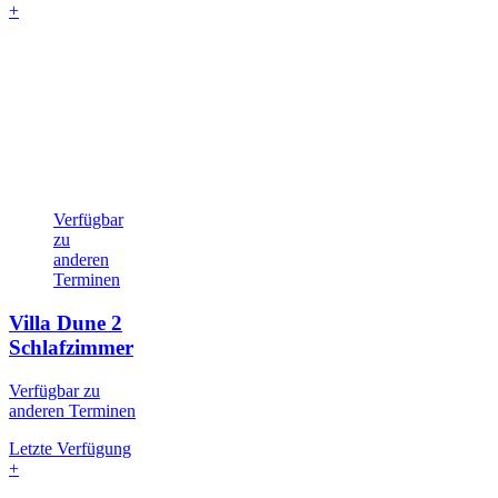
+
Verfügbar
zu
anderen
Terminen
Villa Dune
2
Schlafzimmer
Verfügbar zu
anderen Terminen
Letzte Verfügung
+