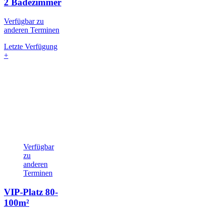
2 Badezimmer
Verfügbar zu
anderen Terminen
Letzte Verfügung
+
Verfügbar
zu
anderen
Terminen
VIP-Platz
80-
100m²