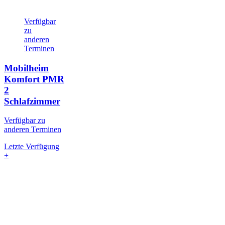
Verfügbar
zu
anderen
Terminen
Mobilheim
Komfort PMR
2
Schlafzimmer
Verfügbar zu
anderen Terminen
Letzte Verfügung
+