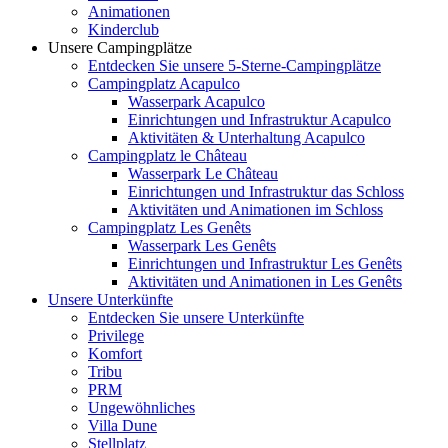
Animationen
Kinderclub
Unsere Campingplätze
Entdecken Sie unsere 5-Sterne-Campingplätze
Campingplatz Acapulco
Wasserpark Acapulco
Einrichtungen und Infrastruktur Acapulco
Aktivitäten & Unterhaltung Acapulco
Campingplatz le Château
Wasserpark Le Château
Einrichtungen und Infrastruktur das Schloss
Aktivitäten und Animationen im Schloss
Campingplatz Les Genêts
Wasserpark Les Genêts
Einrichtungen und Infrastruktur Les Genêts
Aktivitäten und Animationen in Les Genêts
Unsere Unterkünfte
Entdecken Sie unsere Unterkünfte
Privilege
Komfort
Tribu
PRM
Ungewöhnliches
Villa Dune
Stellplatz