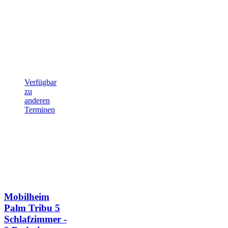
Verfügbar
zu
anderen
Terminen
Mobilheim
Palm Tribu
5
Schlafzimmer -