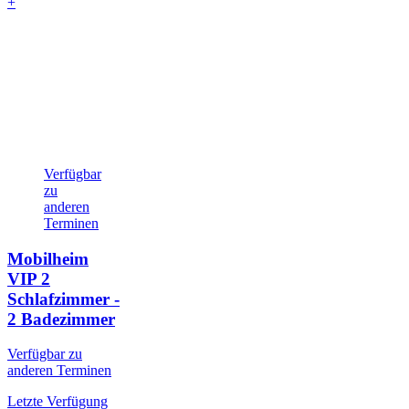
+
Verfügbar
zu
anderen
Terminen
Mobilheim
VIP
2
Schlafzimmer -
2 Badezimmer
Verfügbar zu
anderen Terminen
Letzte Verfügung