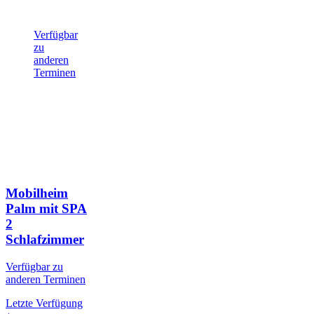
Verfügbar
zu
anderen
Terminen
Mobilheim
Palm mit SPA
2
Schlafzimmer
Verfügbar zu
anderen Terminen
Letzte Verfügung