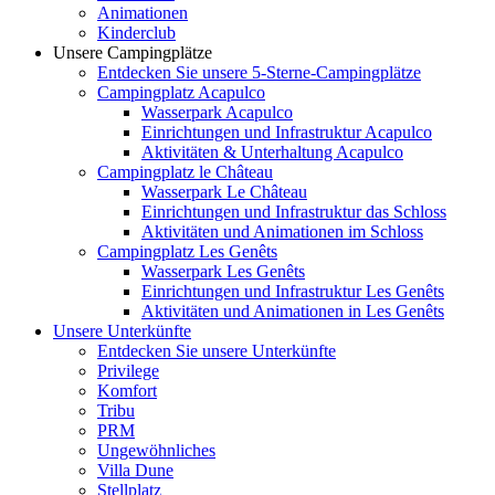
Animationen
Kinderclub
Unsere Campingplätze
Entdecken Sie unsere 5-Sterne-Campingplätze
Campingplatz Acapulco
Wasserpark Acapulco
Einrichtungen und Infrastruktur Acapulco
Aktivitäten & Unterhaltung Acapulco
Campingplatz le Château
Wasserpark Le Château
Einrichtungen und Infrastruktur das Schloss
Aktivitäten und Animationen im Schloss
Campingplatz Les Genêts
Wasserpark Les Genêts
Einrichtungen und Infrastruktur Les Genêts
Aktivitäten und Animationen in Les Genêts
Unsere Unterkünfte
Entdecken Sie unsere Unterkünfte
Privilege
Komfort
Tribu
PRM
Ungewöhnliches
Villa Dune
Stellplatz