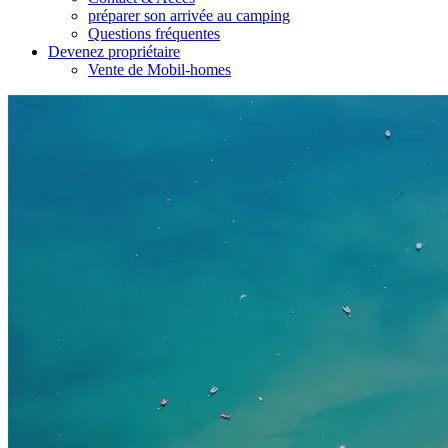
préparer son arrivée au camping
Questions fréquentes
Devenez propriétaire
Vente de Mobil-homes