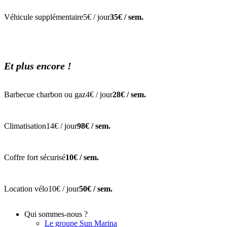
Véhicule supplémentaire
5€ / jour
35€ / sem.
Et plus encore !
Barbecue charbon ou gaz
4€ / jour
28€ / sem.
Climatisation
14€ / jour
98€ / sem.
Coffre fort sécurisé
10€ / sem.
Location vélo
10€ / jour
50€ / sem.
Qui sommes-nous ?
Le groupe Sun Marina