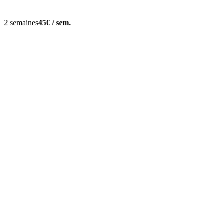
2 semaines
45€ / sem.