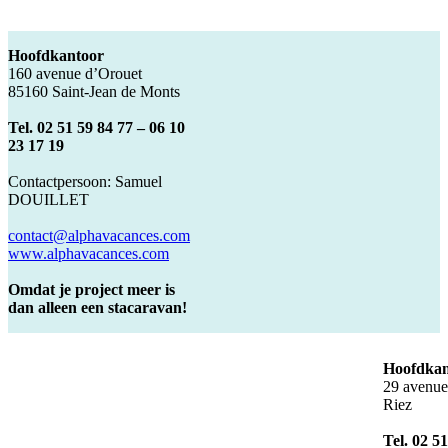
Hoofdkantoor
160 avenue d’Orouet
85160 Saint-Jean de Monts
Tel. 02 51 59 84 77 – 06 10
23 17 19
Contactpersoon: Samuel
DOUILLET
contact@alphavacances.com
www.alphavacances.com
Omdat je project meer is
dan alleen een stacaravan!
Hoofdkan
29 avenue 
Riez
Tel. 02 5