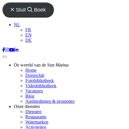
Sluit
Boek
NL
FR
EN
DE
De wereld van de Sun Marina
Home
Dorpsclub
Fotobibliotheek
Videobibliotheek
Vacatures
Blog
Aanbiedingen & promoties
Onze diensten
Diensten
Restaurants
Waterparken
Activiteiten