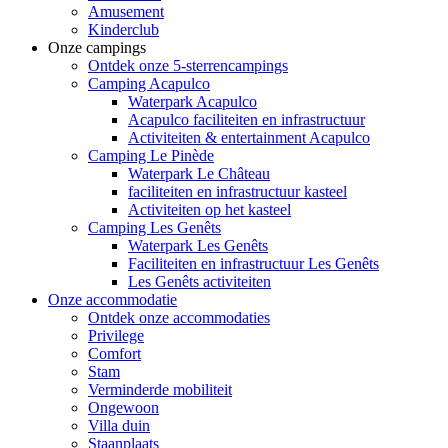
Amusement
Kinderclub
Onze campings
Ontdek onze 5-sterrencampings
Camping Acapulco
Waterpark Acapulco
Acapulco faciliteiten en infrastructuur
Activiteiten & entertainment Acapulco
Camping Le Pinède
Waterpark Le Château
faciliteiten en infrastructuur kasteel
Activiteiten op het kasteel
Camping Les Genêts
Waterpark Les Genêts
Faciliteiten en infrastructuur Les Genêts
Les Genêts activiteiten
Onze accommodatie
Ontdek onze accommodaties
Privilege
Comfort
Stam
Verminderde mobiliteit
Ongewoon
Villa duin
Staanplaats