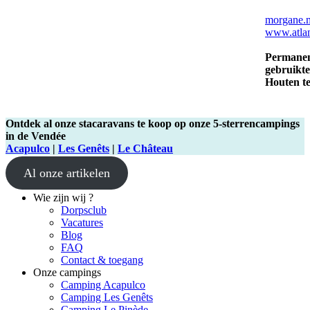
morgane.m
www.atlan
Permanen
gebruikte
Houten te
Ontdek al onze stacaravans te koop op onze 5-sterrencampings
in de Vendée
Acapulco
|
Les Genêts
|
Le Château
Al onze artikelen
Wie zijn wij ?
Dorpsclub
Vacatures
Blog
FAQ
Contact & toegang
Onze campings
Camping Acapulco
Camping Les Genêts
Camping Le Pinède