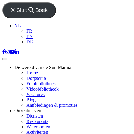
Sluit
Boek
NL
FR
EN
DE
De wereld van de Sun Marina
Home
Dorpsclub
Fotobibliotheek
Videobibliotheek
Vacatures
Blog
Aanbiedingen & promoties
Onze diensten
Diensten
Restaurants
Waterparken
Activiteiten