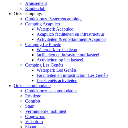
Amusement
Kinderclub
Onze campings
Ontdek onze 5-sterrencampings
Camping Acapulco
Waterpark Acapulco
Acapulco faciliteiten en infrastructuur
Activiteiten & entertainment Acapulco
Camping Le Pinède
Waterpark Le Château
faciliteiten en infrastructuur kasteel
Activiteiten op het kasteel
Camping Les Genêts
Waterpark Les Genêts
Faciliteiten en infrastructuur Les Genêts
Les Genêts activiteiten
Onze accommodatie
Ontdek onze accommodaties
Privilege
Comfort
Stam
Verminderde mobiliteit
Ongewoon
Villa duin
Staanplaats