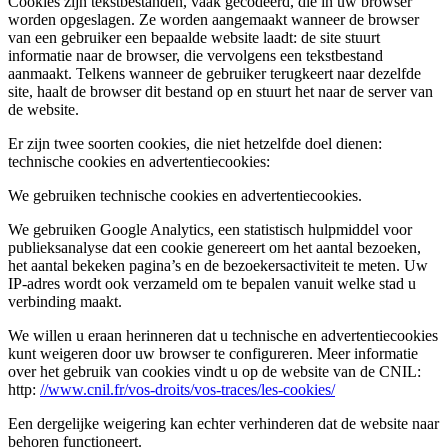
Cookies zijn tekstbestanden, vaak gecodeerd, die in uw browser
worden opgeslagen. Ze worden aangemaakt wanneer de browser
van een gebruiker een bepaalde website laadt: de site stuurt
informatie naar de browser, die vervolgens een tekstbestand
aanmaakt. Telkens wanneer de gebruiker terugkeert naar dezelfde
site, haalt de browser dit bestand op en stuurt het naar de server van
de website.
Er zijn twee soorten cookies, die niet hetzelfde doel dienen:
technische cookies en advertentiecookies:
We gebruiken technische cookies en advertentiecookies.
We gebruiken Google Analytics, een statistisch hulpmiddel voor
publieksanalyse dat een cookie genereert om het aantal bezoeken,
het aantal bekeken pagina’s en de bezoekersactiviteit te meten. Uw
IP-adres wordt ook verzameld om te bepalen vanuit welke stad u
verbinding maakt.
We willen u eraan herinneren dat u technische en advertentiecookies
kunt weigeren door uw browser te configureren. Meer informatie
over het gebruik van cookies vindt u op de website van de CNIL:
http:
//www.cnil.fr/vos-droits/vos-traces/les-cookies/
Een dergelijke weigering kan echter verhinderen dat de website naar
behoren functioneert.