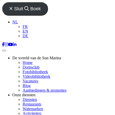
Sluit
Boek
NL
FR
EN
DE
De wereld van de Sun Marina
Home
Dorpsclub
Fotobibliotheek
Videobibliotheek
Vacatures
Blog
Aanbiedingen & promoties
Onze diensten
Diensten
Restaurants
Waterparken
Activiteiten