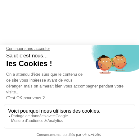
Fotogalerij
3 Villages Clubs voor 3 verschillende sferen
Campings aan zee
Gerenommeerde waterparken
Dagelijks entertainment
Accommodatie voor iedereen
Neem contact op met
+33 (0)2 51 54 33 87
e-mail
toegang