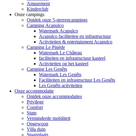
Amusement
Kinderclub
Onze campings
Ontdek onze 5-sterrencampings
Camping Acapulco
Waterpark Acapulco
Acapulco faciliteiten en infrastructuur
Activiteiten & entertainment Acapulco
Camping Le Pinède
Waterpark Le Château
faciliteiten en infrastructuur kasteel
Activiteiten op het kasteel
Camping Les Genêts
Waterpark Les Genêts
Faciliteiten en infrastructuur Les Genêts
Les Genêts activiteiten
Onze accommodatie
Ontdek onze accommodaties
Privilege
Comfort
Stam
Verminderde mobiliteit
Ongewoon
Villa duin
Staanplaats