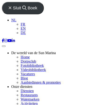
Sluit
Boek
NL
FR
EN
DE
De wereld van de Sun Marina
Home
Dorpsclub
Fotobibliotheek
Videobibliotheek
Vacatures
Blog
Aanbiedingen & promoties
Onze diensten
Diensten
Restaurants
Waterparken
Activiteiten