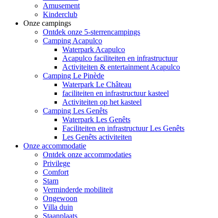
Amusement
Kinderclub
Onze campings
Ontdek onze 5-sterrencampings
Camping Acapulco
Waterpark Acapulco
Acapulco faciliteiten en infrastructuur
Activiteiten & entertainment Acapulco
Camping Le Pinède
Waterpark Le Château
faciliteiten en infrastructuur kasteel
Activiteiten op het kasteel
Camping Les Genêts
Waterpark Les Genêts
Faciliteiten en infrastructuur Les Genêts
Les Genêts activiteiten
Onze accommodatie
Ontdek onze accommodaties
Privilege
Comfort
Stam
Verminderde mobiliteit
Ongewoon
Villa duin
Staanplaats