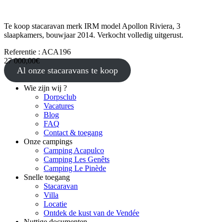
Te koop stacaravan merk IRM model Apollon Riviera, 3
slaapkamers, bouwjaar 2014. Verkocht volledig uitgerust.
Referentie : ACA196
27 000,00€
Al onze stacaravans te koop
Wie zijn wij ?
Dorpsclub
Vacatures
Blog
FAQ
Contact & toegang
Onze campings
Camping Acapulco
Camping Les Genêts
Camping Le Pinède
Snelle toegang
Stacaravan
Villa
Locatie
Ontdek de kust van de Vendée
Nuttige documenten