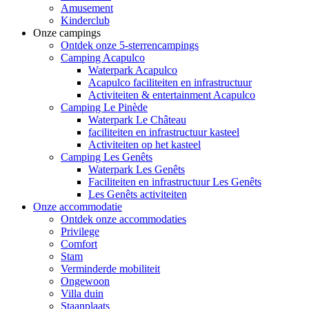
Amusement
Kinderclub
Onze campings
Ontdek onze 5-sterrencampings
Camping Acapulco
Waterpark Acapulco
Acapulco faciliteiten en infrastructuur
Activiteiten & entertainment Acapulco
Camping Le Pinède
Waterpark Le Château
faciliteiten en infrastructuur kasteel
Activiteiten op het kasteel
Camping Les Genêts
Waterpark Les Genêts
Faciliteiten en infrastructuur Les Genêts
Les Genêts activiteiten
Onze accommodatie
Ontdek onze accommodaties
Privilege
Comfort
Stam
Verminderde mobiliteit
Ongewoon
Villa duin
Staanplaats