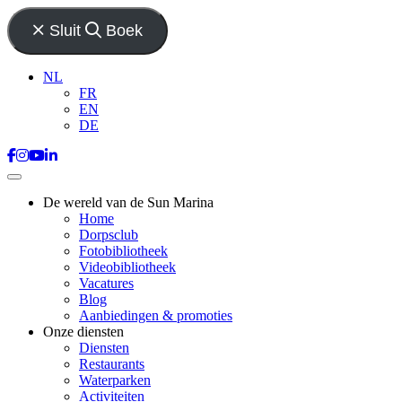
Sluit
Boek
NL
FR
EN
DE
De wereld van de Sun Marina
Home
Dorpsclub
Fotobibliotheek
Videobibliotheek
Vacatures
Blog
Aanbiedingen & promoties
Onze diensten
Diensten
Restaurants
Waterparken
Activiteiten